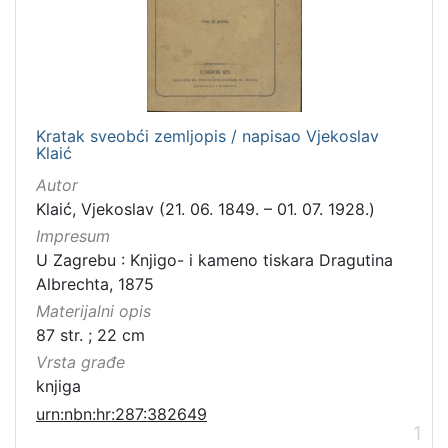
Kratak sveobći zemljopis / napisao Vjekoslav
Klaić
Autor
Klaić, Vjekoslav (21. 06. 1849. – 01. 07. 1928.)
Impresum
U Zagrebu : Knjigo- i kameno tiskara Dragutina
Albrechta, 1875
Materijalni opis
87 str. ; 22 cm
Vrsta građe
knjiga
urn:nbn:hr:287:382649
1