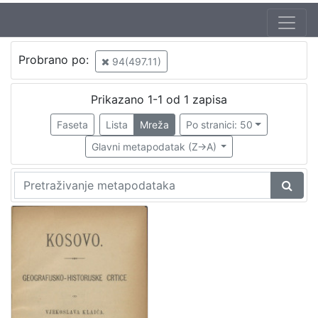
Probrano po:
94(497.11)
Prikazano 1-1 od 1 zapisa
Faseta
Lista
Mreža
Po stranici: 50
Glavni metapodatak (Z->A)