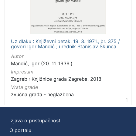
]
Zbirka
Usmeni izvori
1
Uz dlaku : Književni petak, 19. 3. 1971., br. 375 /
govori Igor Mandić ; urednik Stanislav Škunca
[
Autor
1
Mandić, Igor (20. 11. 1939.)
]
Impresum
Zagreb : Knjižnice grada Zagreba, 2018
Vrsta građe
zvučna građa - neglazbena
1
Izjava o pristupačnosti
O portalu