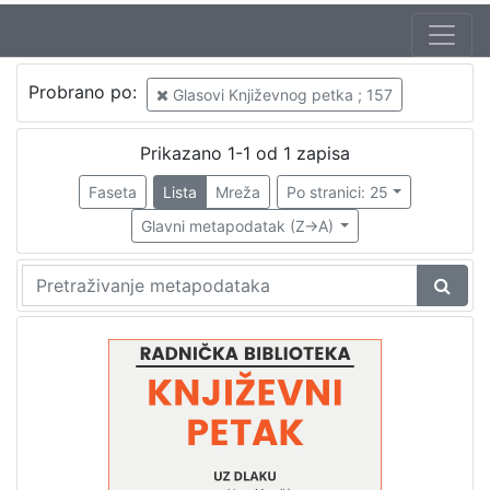
Jezik
Probrano po:
Glasovi Književnog petka ; 157
hrvatski
1
Prikazano 1-1 od 1 zapisa
Faseta
Lista
Mreža
Po stranici: 25
[
1
Glavni metapodatak (Z->A)
]
Nakladnička
cjelina
Digitalizirana zagrebačka baština
1
Glasovi Književnog petka
1
[
2