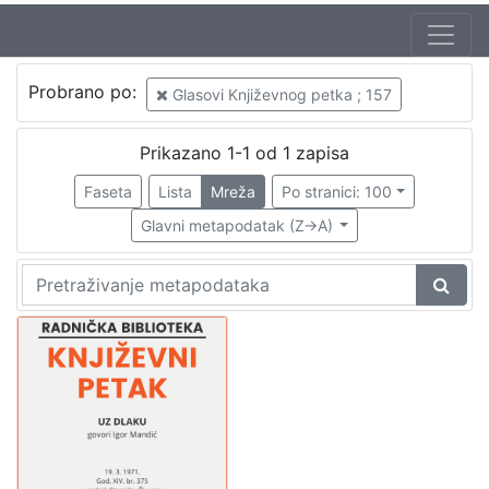
Jezik
Probrano po:
Glasovi Književnog petka ; 157
hrvatski
1
Prikazano 1-1 od 1 zapisa
Faseta
Lista
Mreža
Po stranici: 100
[
1
Glavni metapodatak (Z->A)
]
Nakladnička
cjelina
Digitalizirana zagrebačka baština
1
Glasovi Književnog petka
1
[
2