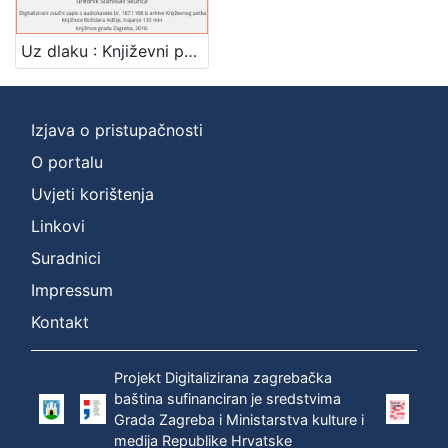
]
Zbirka
Uz dlaku : Književni petak, 19. 3. 1971., br. 375 / govori Igor Mandić ; urednik Stanislav Škunca
Usmeni izvori
1
Izjava o pristupačnosti
O portalu
[
1
Uvjeti korištenja
]
Linkovi
Suradnici
Impressum
Kontakt
Projekt Digitalizirana zagrebačka
baština sufinanciran je sredstvima
Grada Zagreba i Ministarstva kulture i
medija Republike Hrvatske