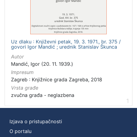
]
Zbirka
Usmeni izvori
1
Uz dlaku : Književni petak, 19. 3. 1971., br. 375 /
govori Igor Mandić ; urednik Stanislav Škunca
[
Autor
1
Mandić, Igor (20. 11. 1939.)
]
Impresum
Zagreb : Knjižnice grada Zagreba, 2018
Vrsta građe
zvučna građa - neglazbena
1
Izjava o pristupačnosti
O portalu