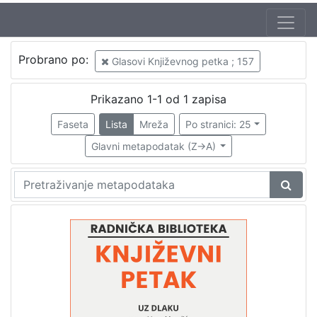
Jezik
Probrano po:
Glasovi Književnog petka ; 157
hrvatski
1
Prikazano 1-1 od 1 zapisa
Faseta
Lista
Mreža
Po stranici: 25
[
1
Glavni metapodatak (Z->A)
]
Nakladnička
cjelina
Digitalizirana zagrebačka baština
1
Glasovi Književnog petka
1
[
2