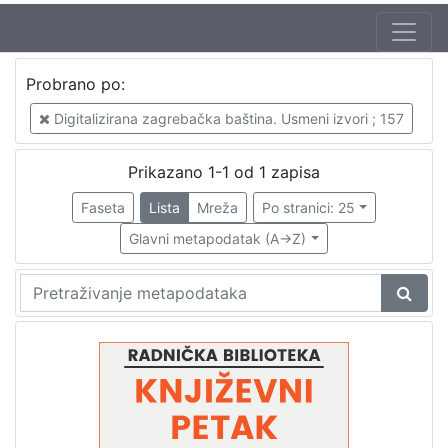
Jezik
Probrano po:
hrvatski
1
Digitalizirana zagrebačka baština. Usmeni izvori ; 157
Prikazano 1-1 od 1 zapisa
[
1
Faseta
Lista
Mreža
Po stranici: 25
]
Glavni metapodatak (A->Z)
Nakladnička
cjelina
Digitalizirana zagrebačka baština
1
Glasovi Književnog petka
1
[
2