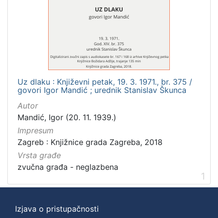
]
Zbirka
Usmeni izvori
1
Uz dlaku : Književni petak, 19. 3. 1971., br. 375 /
[
govori Igor Mandić ; urednik Stanislav Škunca
1
]
Autor
Mandić, Igor (20. 11. 1939.)
Impresum
Zagreb : Knjižnice grada Zagreba, 2018
Vrsta građe
zvučna građa - neglazbena
1
Izjava o pristupačnosti