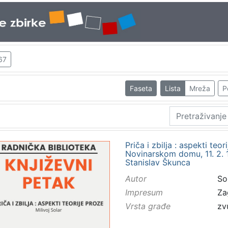
67
Faseta
Lista
Mreža
P
Priča i zbilja : aspekti teo
Novinarskom domu, 11. 2. 19
Stanislav Škunca
Autor
Sol
Impresum
Za
Vrsta građe
zv