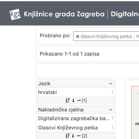
Probrano po:
Glasovi Književnog petka ; 1
Prikazano 1-1 od 1 zapisa
Jezik
hrvatski
1
[1]
Nakladnička cjelina
Digitalizirana zagrebačka baština
1
Glasovi Književnog petka
1
[2]