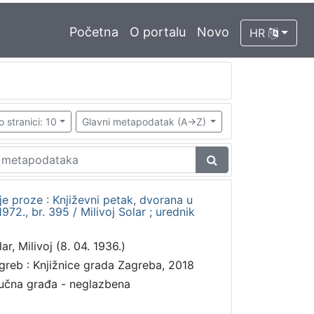
Početna
O portalu
Novo
HR
o stranici: 10
Glavni metapodatak (A->Z)
rije proze : Književni petak, dvorana u
72., br. 395 / Milivoj Solar ; urednik
ar, Milivoj (8. 04. 1936.)
greb : Knjižnice grada Zagreba, 2018
učna građa - neglazbena