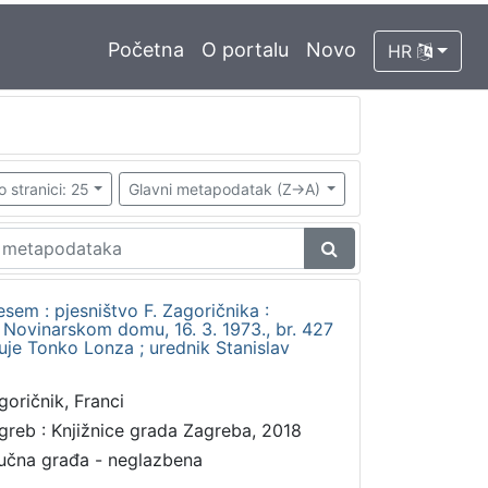
Početna
O portalu
Novo
HR
o stranici: 25
Glavni metapodatak (Z->A)
esem : pjesništvo F. Zagoričnika :
 Novinarskom domu, 16. 3. 1973., br. 427
luje Tonko Lonza ; urednik Stanislav
goričnik, Franci
greb : Knjižnice grada Zagreba, 2018
učna građa - neglazbena