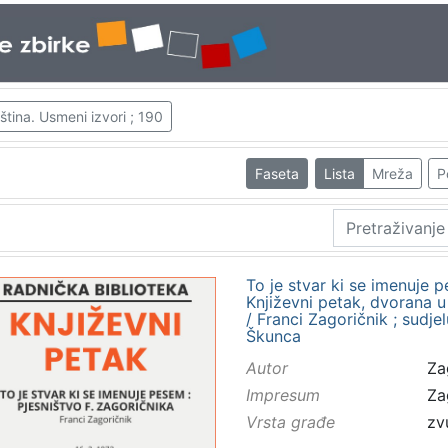
tina. Usmeni izvori ; 190
Faseta
Lista
Mreža
P
To je stvar ki se imenuje p
Književni petak, dvorana u
/ Franci Zagoričnik ; sudje
Škunca
Autor
Za
Impresum
Za
Vrsta građe
zv