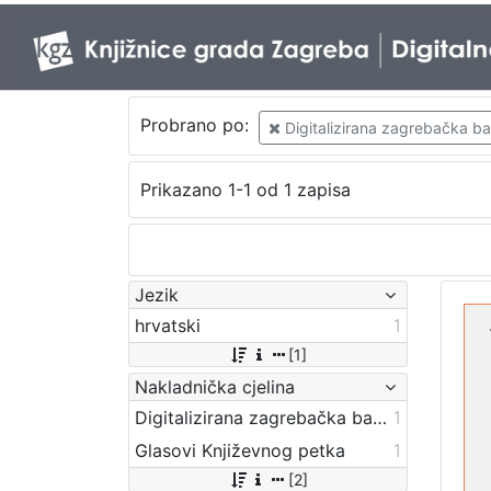
Probrano po:
Digitalizirana zagrebačka baš
Prikazano 1-1 od 1 zapisa
Jezik
hrvatski
1
[1]
Nakladnička cjelina
Digitalizirana zagrebačka baština
1
Glasovi Književnog petka
1
[2]