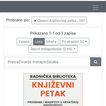
Jezik
Probrano po:
Glasovi Književnog petka ; 191
hrvatski
1
Prikazano 1-1 od 1 zapisa
Faseta
Lista
Mreža
Po stranici: 50
[
1
Glavni metapodatak (Z->A)
]
Nakladnička
cjelina
Digitalizirana zagrebačka baština
1
Glasovi Književnog petka
1
[
2