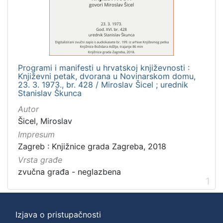
]
Zbirka
Usmeni izvori
1
Programi i manifesti u hrvatskoj književnosti :
Književni petak, dvorana u Novinarskom domu,
[
23. 3. 1973., br. 428 / Miroslav Šicel ; urednik
Stanislav Škunca
1
]
Autor
Šicel, Miroslav
Impresum
Zagreb : Knjižnice grada Zagreba, 2018
Vrsta građe
zvučna građa - neglazbena
1
Izjava o pristupačnosti