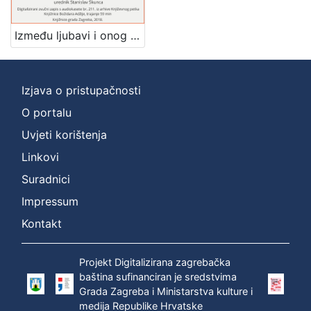
]
Zbirka
Između ljubavi i onog drugog : pjesnička proizvodnja 1974 : Književni petak, dvorana u Novinarskom domu, 24. 1. 1975., br. 473 / Tomislav Ladan ; urednik Stanislav Škunca
Usmeni izvori
1
Izjava o pristupačnosti
O portalu
[
1
Uvjeti korištenja
]
Linkovi
Suradnici
Impressum
Kontakt
Projekt Digitalizirana zagrebačka
baština sufinanciran je sredstvima
Grada Zagreba i Ministarstva kulture i
medija Republike Hrvatske