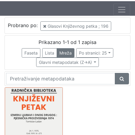
Jezik
Probrano po:
Glasovi Književnog petka ; 196
hrvatski
1
Prikazano 1-1 od 1 zapisa
Faseta
Lista
Mreža
Po stranici: 25
[
1
Glavni metapodatak (Z->A)
]
Nakladnička
cjelina
Digitalizirana zagrebačka baština
1
Glasovi Književnog petka
1
[
2