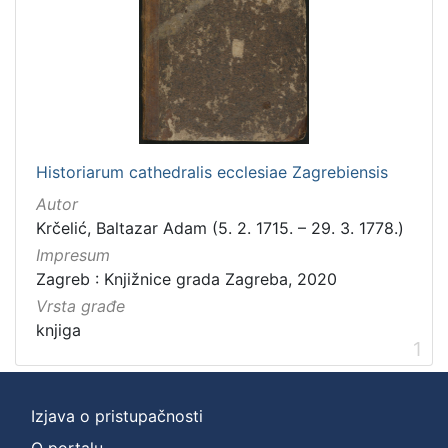
]
Zbirka
Knjige
1
[
Historiarum cathedralis ecclesiae Zagrebiensis
1
Autor
]
Krčelić, Baltazar Adam (5. 2. 1715. – 29. 3. 1778.)
Impresum
Zagreb : Knjižnice grada Zagreba, 2020
Vrsta građe
knjiga
1
Izjava o pristupačnosti