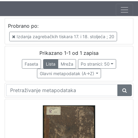
Jezik
Probrano po:
latinski
1
Izdanja zagrebačkih tiskara 17. i 18. stoljeća ; 20
Prikazano 1-1 od 1 zapisa
[
1
Faseta
Lista
Mreža
Po stranici: 50
]
Glavni metapodatak (A->Z)
Nakladnička
cjelina
Digitalizirana zagrebačka baština
1
Izdanja zagrebačkih tiskara 17. i 18. stoljeća
1
[
2