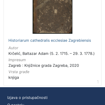
]
Zbirka
Knjige
1
[
Historiarum cathedralis ecclesiae Zagrebiensis
1
Autor
]
Krčelić, Baltazar Adam (5. 2. 1715. – 29. 3. 1778.)
Impresum
Zagreb : Knjižnice grada Zagreba, 2020
Vrsta građe
knjiga
1
Izjava o pristupačnosti