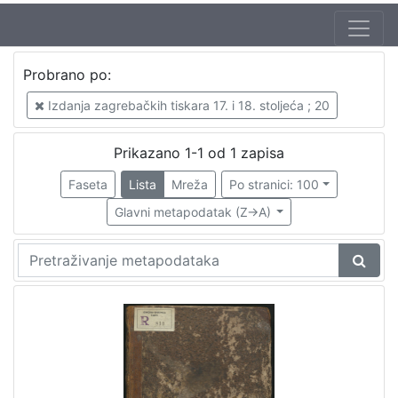
Jezik
Probrano po:
latinski
1
Izdanja zagrebačkih tiskara 17. i 18. stoljeća ; 20
Prikazano 1-1 od 1 zapisa
[
1
Faseta
Lista
Mreža
Po stranici: 100
]
Glavni metapodatak (Z->A)
Nakladnička
cjelina
Digitalizirana zagrebačka baština
1
Izdanja zagrebačkih tiskara 17. i 18. stoljeća
1
[
2