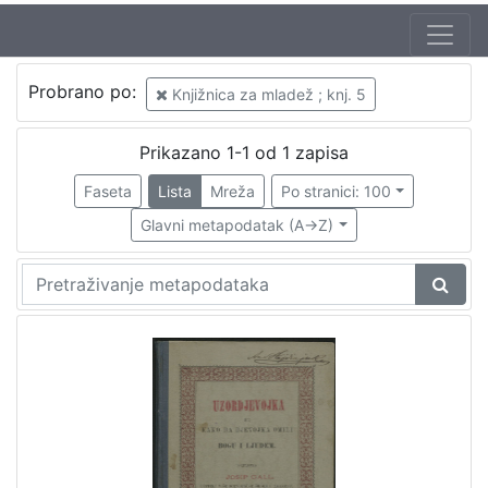
Jezik
Probrano po:
Knjižnica za mladež ; knj. 5
hrvatski
1
Prikazano 1-1 od 1 zapisa
Faseta
Lista
Mreža
Po stranici: 100
[
1
Glavni metapodatak (A->Z)
]
Nakladnička
cjelina
Zagreb na pragu modernog doba
1
Knjige za djecu i mladež
1
[
2