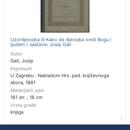
]
Zbirka
Knjige za djecu i mladež
1
Knjige
1
Uzordjevojka ili Kako da djevojka omili Bogu i
ljudem / sastavio Josip Gall
Autor
[
Gall, Josip
2
Impresum
]
U Zagrebu : Nakladom Hrv. ped. književnoga
sbora, 1881
Materijalni opis
161 str. ; 18 cm
Vrsta građe
knjiga
1