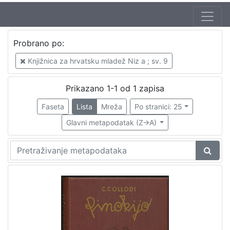
Jezik
Probrano po:
hrvatski
1
Knjižnica za hrvatsku mladež Niz a ; sv. 9
Prikazano 1-1 od 1 zapisa
[
1
Faseta
Lista
Mreža
Po stranici: 25
]
Glavni metapodatak (Z->A)
Nakladnička
cjelina
Knjige za djecu i mladež
1
[
1
]