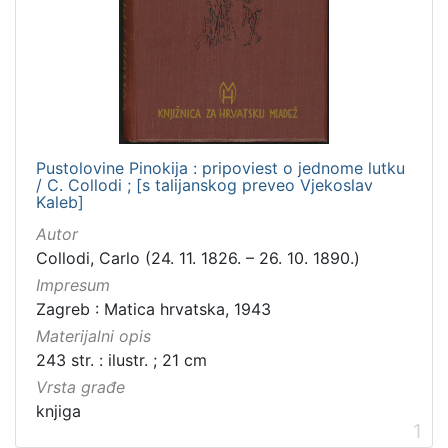
Zbirka
Knjige za djecu i mladež
1
[
1
Pustolovine Pinokija : pripoviest o jednome lutku
]
/ C. Collodi ; [s talijanskog preveo Vjekoslav
Kaleb]
Autor
Collodi, Carlo (24. 11. 1826. – 26. 10. 1890.)
Impresum
Zagreb : Matica hrvatska, 1943
Materijalni opis
243 str. : ilustr. ; 21 cm
Vrsta građe
knjiga
1