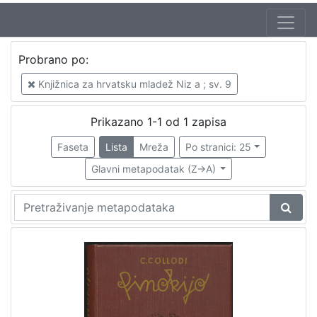
Jezik
Probrano po:
hrvatski
1
Knjižnica za hrvatsku mladež Niz a ; sv. 9
Prikazano 1-1 od 1 zapisa
[
1
Faseta
Lista
Mreža
Po stranici: 25
]
Glavni metapodatak (Z->A)
Nakladnička
cjelina
Knjige za djecu i mladež
1
[
1
]