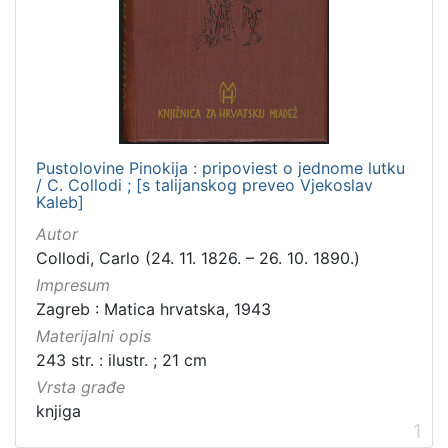
Zbirka
Knjige za djecu i mladež
1
[
1
Pustolovine Pinokija : pripoviest o jednome lutku
]
/ C. Collodi ; [s talijanskog preveo Vjekoslav
Kaleb]
Autor
Collodi, Carlo (24. 11. 1826. – 26. 10. 1890.)
Impresum
Zagreb : Matica hrvatska, 1943
Materijalni opis
243 str. : ilustr. ; 21 cm
Vrsta građe
knjiga
1