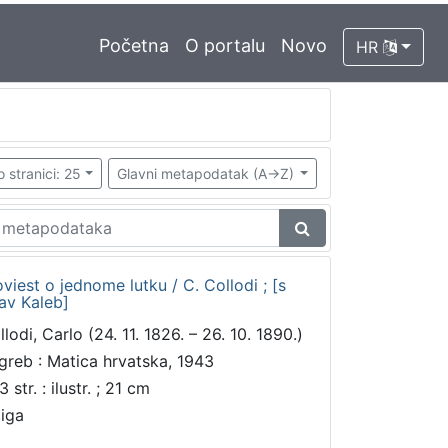
Početna
O portalu
Novo
HR
o stranici: 25
Glavni metapodatak (A->Z)
oviest o jednome lutku / C. Collodi ; [s
av Kaleb]
lodi, Carlo (24. 11. 1826. – 26. 10. 1890.)
greb : Matica hrvatska, 1943
 str. : ilustr. ; 21 cm
jiga