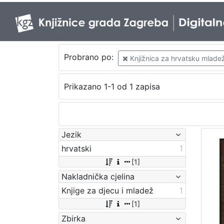
Probrano po:
Knjižnica za hrvatsku mladež 
Prikazano 1-1 od 1 zapisa
Jezik
hrvatski
1
[1]
Nakladnička cjelina
Knjige za djecu i mladež
1
[1]
Zbirka