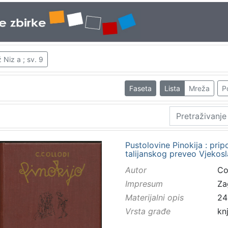
Niz a ; sv. 9
Faseta
Lista
Mreža
P
Pustolovine Pinokija : prip
talijanskog preveo Vjekosl
Autor
Col
Impresum
Za
Materijalni opis
243
Vrsta građe
kn