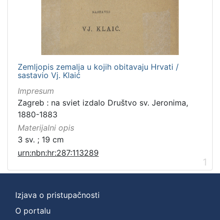
Zemljopis zemalja u kojih obitavaju Hrvati /
sastavio Vj. Klaić
Impresum
Zagreb : na sviet izdalo Društvo sv. Jeronima,
1880-1883
Materijalni opis
3 sv. ; 19 cm
urn:nbn:hr:287:113289
1
Izjava o pristupačnosti
O portalu