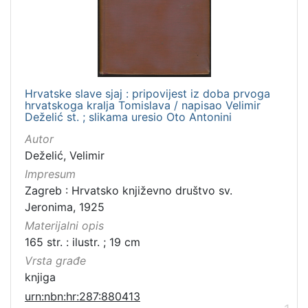
Hrvatske slave sjaj : pripovijest iz doba prvoga
hrvatskoga kralja Tomislava / napisao Velimir
Deželić st. ; slikama uresio Oto Antonini
Autor
Deželić, Velimir
Impresum
Zagreb : Hrvatsko književno društvo sv.
Jeronima, 1925
Materijalni opis
165 str. : ilustr. ; 19 cm
Vrsta građe
knjiga
urn:nbn:hr:287:880413