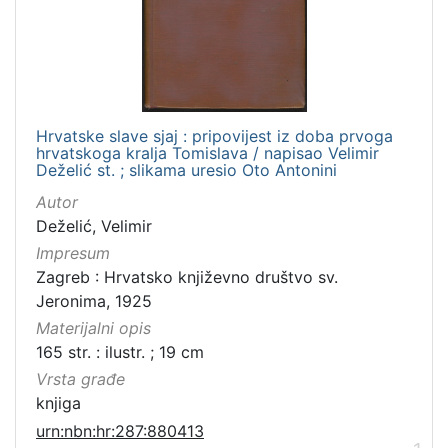
Hrvatske slave sjaj : pripovijest iz doba prvoga
hrvatskoga kralja Tomislava / napisao Velimir
Deželić st. ; slikama uresio Oto Antonini
Autor
Deželić, Velimir
Impresum
Zagreb : Hrvatsko književno društvo sv.
Jeronima, 1925
Materijalni opis
165 str. : ilustr. ; 19 cm
Vrsta građe
knjiga
urn:nbn:hr:287:880413