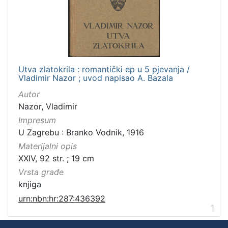
Utva zlatokrila : romantički ep u 5 pjevanja /
Vladimir Nazor ; uvod napisao A. Bazala
Autor
Nazor, Vladimir
Impresum
U Zagrebu : Branko Vodnik, 1916
Materijalni opis
XXIV, 92 str. ; 19 cm
Vrsta građe
knjiga
urn:nbn:hr:287:436392
1