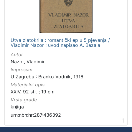
Utva zlatokrila : romantički ep u 5 pjevanja /
Vladimir Nazor ; uvod napisao A. Bazala
Autor
Nazor, Vladimir
Impresum
U Zagrebu : Branko Vodnik, 1916
Materijalni opis
XXIV, 92 str. ; 19 cm
Vrsta građe
knjiga
urn:nbn:hr:287:436392
1