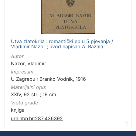
Utva zlatokrila : romantički ep u 5 pjevanja /
Vladimir Nazor ; uvod napisao A. Bazala
Autor
Nazor, Vladimir
Impresum
U Zagrebu : Branko Vodnik, 1916
Materijalni opis
XXIV, 92 str. ; 19 cm
Vrsta građe
knjiga
urn:nbn:hr:287:436392
1