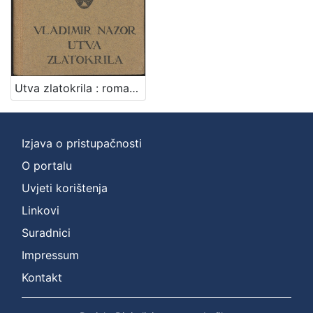
Utva zlatokrila : romantički ep u 5 pjevanja / Vladimir Nazor ; uvod napisao A. Bazala
Izjava o pristupačnosti
O portalu
Uvjeti korištenja
Linkovi
Suradnici
Impressum
Kontakt