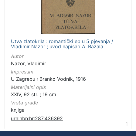
Utva zlatokrila : romantički ep u 5 pjevanja /
Vladimir Nazor ; uvod napisao A. Bazala
Autor
Nazor, Vladimir
Impresum
U Zagrebu : Branko Vodnik, 1916
Materijalni opis
XXIV, 92 str. ; 19 cm
Vrsta građe
knjiga
urn:nbn:hr:287:436392
1