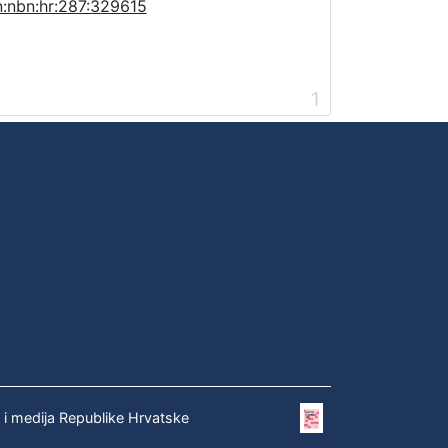
n:nbn:hr:287:329615
1
e i medija Republike Hrvatske