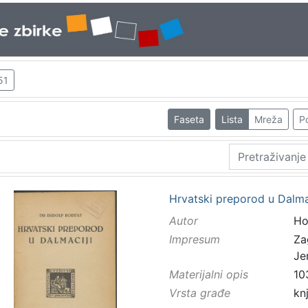
51
Faseta
Lista
Mreža
Po
Hrvatski preporod u Dalmac
Autor
Ho
Impresum
Za
Je
Materijalni opis
10
Vrsta građe
kn