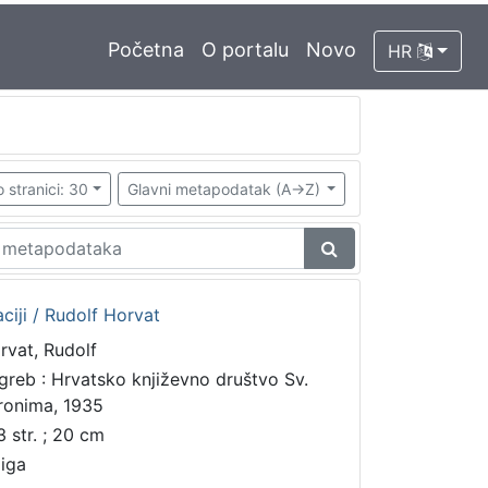
Početna
O portalu
Novo
HR
 stranici: 30
Glavni metapodatak (A->Z)
iji / Rudolf Horvat
rvat, Rudolf
greb : Hrvatsko književno društvo Sv.
ronima, 1935
3 str. ; 20 cm
jiga