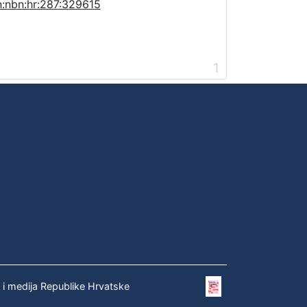
n:nbn:hr:287:329615
1
e i medija Republike Hrvatske