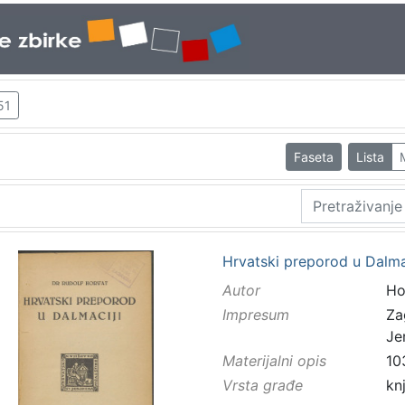
51
Faseta
Lista
Hrvatski preporod u Dalmac
Autor
Ho
Impresum
Za
Je
Materijalni opis
10
Vrsta građe
kn