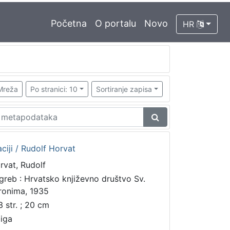
Početna
O portalu
Novo
HR
Mreža
Po stranici: 10
Sortiranje zapisa
iji / Rudolf Horvat
rvat, Rudolf
greb : Hrvatsko književno društvo Sv.
ronima, 1935
3 str. ; 20 cm
jiga