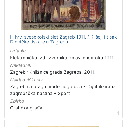
[
4
3
]
Izdavač
Knjižnice grada Zagreba
58
II. hrv. svesokolski slet Zagreb 1911. / Klišeji i tisak
Dioničke tiskare u Zagrebu
Gradska knjižnica Ante Kovačića
1
Izdanje
Elektroničko izd. izvornika objavljenog oko 1911.
Nakladnik
[
Zagreb : Knjižnice grada Zagreba, 2011.
2
Nakladnički niz
]
Zagreb na pragu modernog doba
•
Digitalizirana
Jezik
zagrebačka baština
•
Sport
hrvatski
81
Zbirka
latinski
6
Grafička građa
1
njemački
6
engleski
1