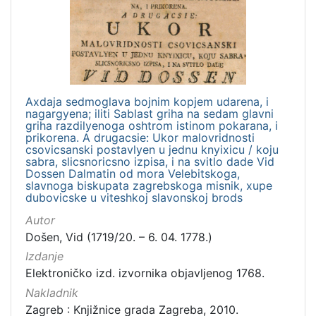
Axdaja sedmoglava bojnim kopjem udarena, i
nagargyena; iliti Sablast griha na sedam glavni
griha razdilyenoga oshtrom istinom pokarana, i
prikorena. A drugacsie: Ukor malovridnosti
csovicsanski postavlyen u jednu knyixicu / koju
sabra, slicsnoricsno izpisa, i na svitlo dade Vid
Dossen Dalmatin od mora Velebitskoga,
slavnoga biskupata zagrebskoga misnik, xupe
dubovicske u viteshkoj slavonskoj brods
Autor
Došen, Vid (1719/20. – 6. 04. 1778.)
Izdanje
Elektroničko izd. izvornika objavljenog 1768.
Nakladnik
Zagreb : Knjižnice grada Zagreba, 2010.