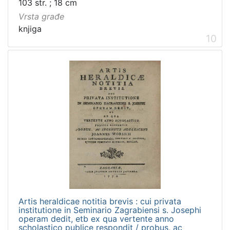
103 str. ; 18 cm
Vrsta građe
knjiga
10
Artis heraldicae notitia brevis : cui privata
institutione in Seminario Zagrabiensi s. Josephi
operam dedit, etb ex qua vertente anno
scholastico publice respondit / probus, ac