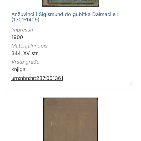
Anžuvinci i Sigismund do gubitka Dalmacije :
(1301-1409)
Impresum
1900
Materijalni opis
344, XV str.
Vrsta građe
knjiga
urn:nbn:hr:287:051361
8