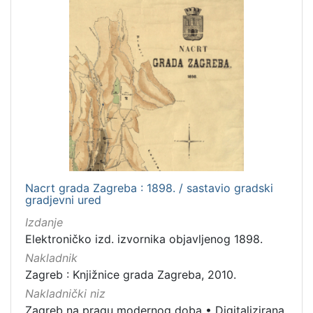
češki
1
španjolski
1
francuski
1
[
7
]
Mjesto
izdanja
Nacrt grada Zagreba : 1898. / sastavio gradski
gradjevni ured
Zagreb
64
Izdanje
Zaprešić
1
Elektroničko izd. izvornika objavljenog 1898.
Nakladnik
Zagreb : Knjižnice grada Zagreba, 2010.
[
Nakladnički niz
2
Zagreb na pragu modernog doba
•
Digitalizirana