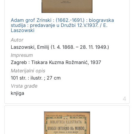
fotografija
1
rukopis
1
kartografska građa
1
Adam grof Zrinski : (1662.-1691.) : biogravska
studija : predavanje u Družbi 12.V.1937. / E.
sitni tisak
1
Laszowski
časopis
1
Autor
serijska građa
1
Laszowski, Emilij (1. 4. 1868. – 28. 11. 1949.)
dopisnica
1
Impresum
Zagreb : Tiskara Kuzma Rožmanić, 1937
Materijalni opis
101 str. : ilustr. ; 27 cm
[
Vrsta građe
1
knjiga
0
4
]
Zbirka
Knjige
115
Knjige za djecu i mladež
36