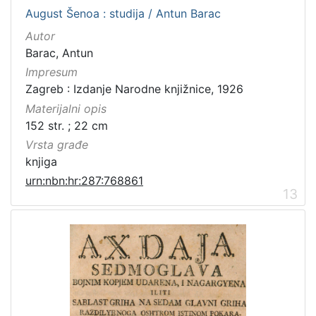
August Šenoa : studija / Antun Barac
Autor
Barac, Antun
Impresum
Zagreb : Izdanje Narodne knjižnice, 1926
Materijalni opis
152 str. ; 22 cm
Vrsta građe
knjiga
urn:nbn:hr:287:768861
13