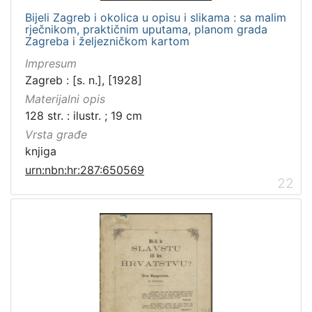
Bijeli Zagreb i okolica u opisu i slikama : sa malim
rječnikom, praktičnim uputama, planom grada
Zagreba i željezničkom kartom
Impresum
Zagreb : [s. n.], [1928]
Materijalni opis
128 str. : ilustr. ; 19 cm
Vrsta građe
knjiga
urn:nbn:hr:287:650569
22