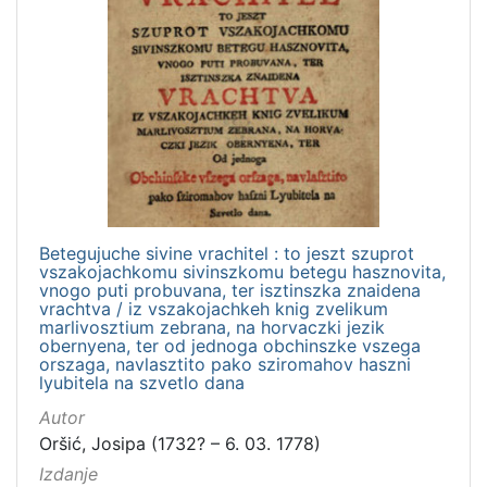
Betegujuche sivine vrachitel : to jeszt szuprot
vszakojachkomu sivinszkomu betegu hasznovita,
vnogo puti probuvana, ter isztinszka znaidena
vrachtva / iz vszakojachkeh knig zvelikum
marlivosztium zebrana, na horvaczki jezik
obernyena, ter od jednoga obchinszke vszega
orszaga, navlasztito pako sziromahov haszni
lyubitela na szvetlo dana
Autor
Oršić, Josipa (1732? – 6. 03. 1778)
Izdanje