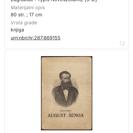
Materijalni opis
80 str. ; 17 cm
Vrsta građe
knjiga
urn:nbn:hr:287:869155
12