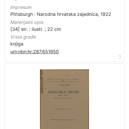
2
Impresum
0
Pittsburgh : Narodna hrvatska zajednica, 1922
]
Materijalni opis
Prava
[34] str. : ilustr. ; 22 cm
Javno dobro
50
Vrsta građe
Zaštićeno autorskim pravom
8
knjiga
urn:nbn:hr:287:651950
3
[
2
]
Vrsta
građe
knjiga
56
notna građa
4
grafička građa
2