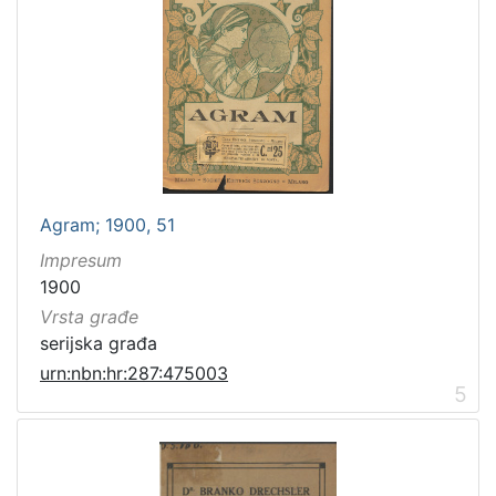
Sitni tisak
19
Grafička građa
9
Notni zapisi
5
Serijske publikacije
3
Digitalna zbirka Zaprešića
3
Rukopisi
3
Kartografska građa
1
Agram; 1900, 51
Impresum
1900
[
Vrsta građe
9
serijska građa
]
urn:nbn:hr:287:475003
5