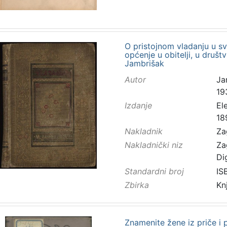
O pristojnom vladanju u sv
općenje u obitelji, u društ
Jambrišak
Autor
Ja
19
Izdanje
El
18
Nakladnik
Za
Nakladnički niz
Za
Di
Standardni broj
IS
Zbirka
Kn
Znamenite žene iz priče i 