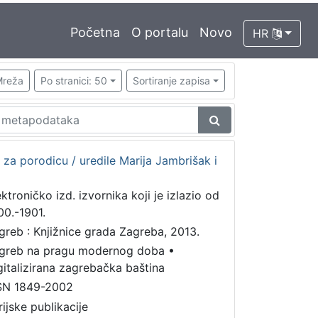
Početna
O portalu
Novo
HR
reža
Po stranici: 50
Sortiranje zapisa
 za porodicu / uredile Marija Jambrišak i
ektroničko izd. izvornika koji je izlazio od
00.-1901.
greb : Knjižnice grada Zagreba, 2013.
greb na pragu modernog doba
•
gitalizirana zagrebačka baština
SN 1849-2002
rijske publikacije