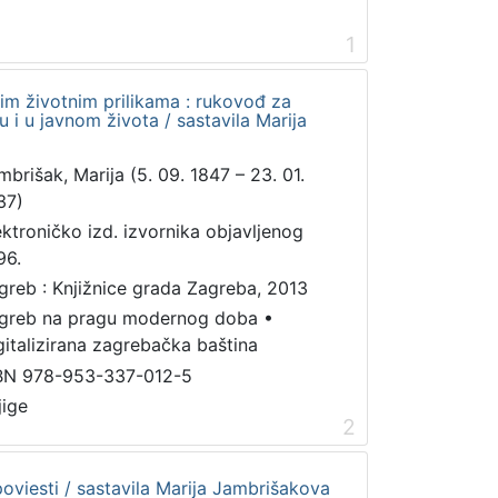
1
im životnim prilikama : rukovođ za
vu i u javnom života / sastavila Marija
mbrišak, Marija (5. 09. 1847 – 23. 01.
37)
ektroničko izd. izvornika objavljenog
96.
greb : Knjižnice grada Zagreba, 2013
greb na pragu modernog doba
•
gitalizirana zagrebačka baština
BN 978-953-337-012-5
jige
2
poviesti / sastavila Marija Jambrišakova