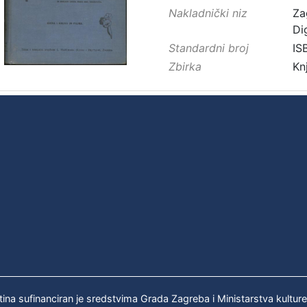
Nakladnički niz
Za
Di
Standardni broj
IS
Zbirka
Kn
tina sufinanciran je sredstvima Grada Zagreba i Ministarstva kultur