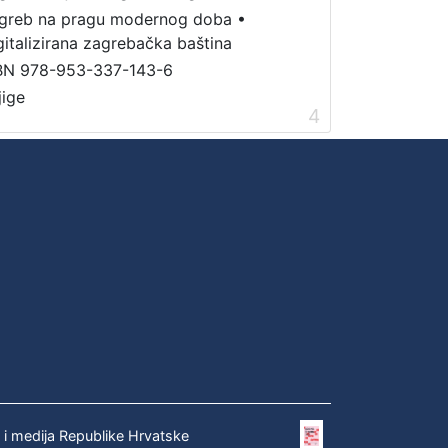
greb na pragu modernog doba
•
gitalizirana zagrebačka baština
BN 978-953-337-143-6
jige
4
e i medija Republike Hrvatske