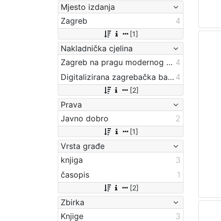
Mjesto izdanja
Zagreb
4
[1]
Nakladnička cjelina
Zagreb na pragu modernog doba
4
Digitalizirana zagrebačka baština
4
[2]
Prava
Javno dobro
2
[1]
Vrsta građe
knjiga
3
časopis
1
[2]
Zbirka
Knjige
3