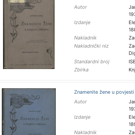
Autor
Ja
19
Izdanje
El
18
Nakladnik
Za
Nakladnički niz
Za
Di
Standardni broj
IS
Zbirka
Kn
Znamenite žene u povjesti 
Autor
Ja
19
Izdanje
El
18
Nakladnik
Za