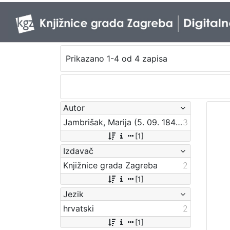
Prikazano 1-4 od 4 zapisa
Autor
Jambrišak, Marija (5. 09. 1847 – 23. 01. 1937)
3
[1]
Izdavač
Knjižnice grada Zagreba
2
[1]
Jezik
hrvatski
2
[1]