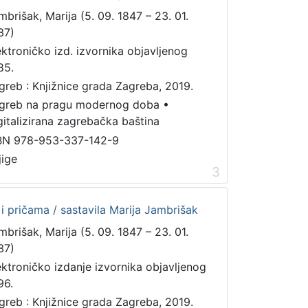
mbrišak, Marija (5. 09. 1847 – 23. 01.
37)
ektroničko izd. izvornika objavljenog
85.
greb : Knjižnice grada Zagreba, 2019.
greb na pragu modernog doba
•
gitalizirana zagrebačka baština
BN 978-953-337-142-9
jige
3
i pričama / sastavila Marija Jambrišak
mbrišak, Marija (5. 09. 1847 – 23. 01.
37)
ektroničko izdanje izvornika objavljenog
96.
greb : Knjižnice grada Zagreba, 2019.