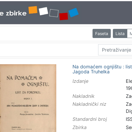
Faseta
Lista
M
Na domaćem ognjištu : list
Jagoda Truhelka
Izdanje
El
19
Nakladnik
Za
Nakladnički niz
Za
Di
Standardni broj
IS
Zbirka
Se