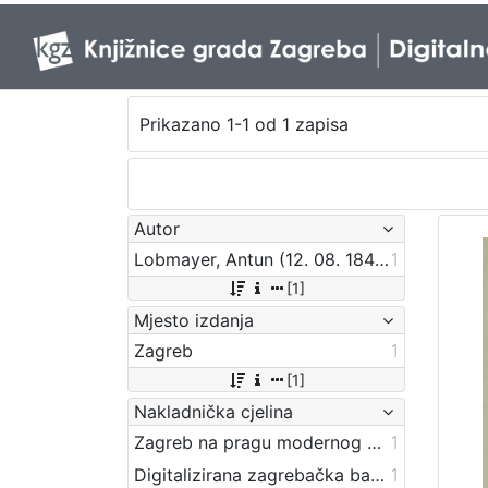
Prikazano 1-1 od 1 zapisa
Autor
Lobmayer, Antun (12. 08. 1844. – 21. 03. 1906.)
1
[1]
Mjesto izdanja
Zagreb
1
[1]
Nakladnička cjelina
Zagreb na pragu modernog doba
1
Digitalizirana zagrebačka baština
1