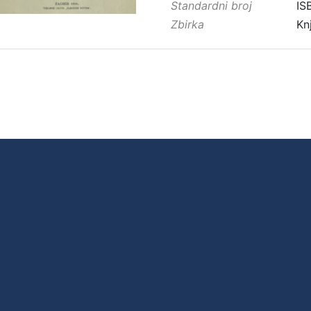
Standardni broj
IS
Zbirka
Kn