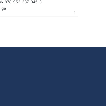
BN 978-953-337-045-3
jige
1