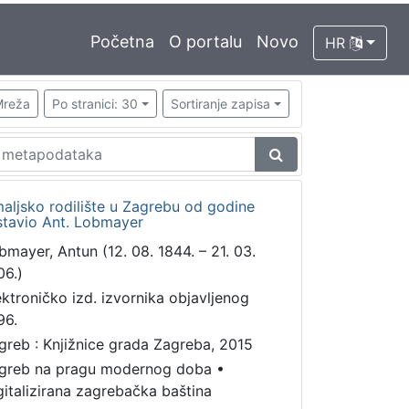
Početna
O portalu
Novo
HR
reža
Po stranici: 30
Sortiranje zapisa
emaljsko rodilište u Zagrebu od godine
astavio Ant. Lobmayer
bmayer, Antun (12. 08. 1844. – 21. 03.
06.)
ektroničko izd. izvornika objavljenog
96.
greb : Knjižnice grada Zagreba, 2015
greb na pragu modernog doba
•
gitalizirana zagrebačka baština