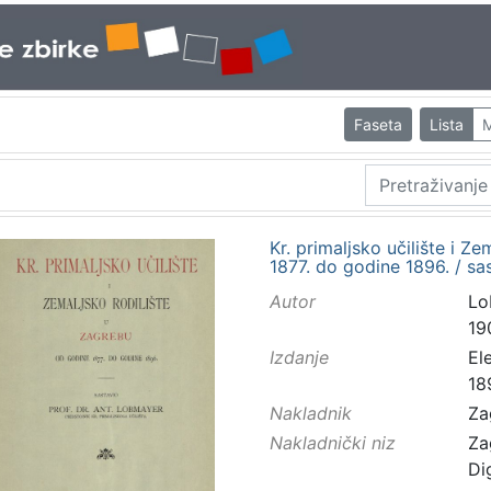
Faseta
Lista
M
Kr. primaljsko učilište i Z
1877. do godine 1896. / s
Autor
Lo
19
Izdanje
El
18
Nakladnik
Za
Nakladnički niz
Za
Di