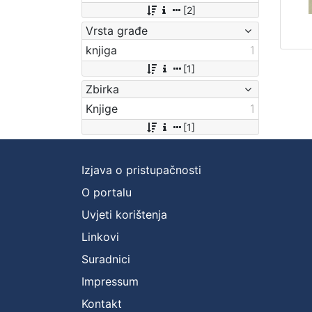
[2]
Vrsta građe
knjiga
1
[1]
Zbirka
Knjige
1
[1]
Izjava o pristupačnosti
O portalu
Uvjeti korištenja
Linkovi
Suradnici
Impressum
Kontakt