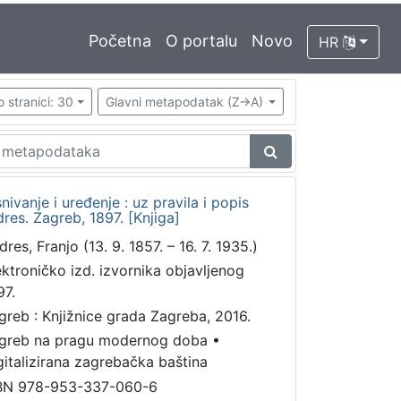
Početna
O portalu
Novo
HR
o stranici: 30
Glavni metapodatak (Z->A)
nivanje i uređenje : uz pravila i popis
dres. Zagreb, 1897. [Knjiga]
res, Franjo (13. 9. 1857. – 16. 7. 1935.)
ektroničko izd. izvornika objavljenog
97.
greb : Knjižnice grada Zagreba, 2016.
greb na pragu modernog doba
•
gitalizirana zagrebačka baština
BN 978-953-337-060-6