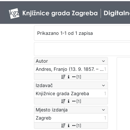
Prikazano 1-1 od 1 zapisa
Autor
Andres, Franjo (13. 9. 1857. – 16. 7. 1935.)
1
[1]
Izdavač
Knjižnice grada Zagreba
1
[1]
Mjesto izdanja
Zagreb
1
[1]