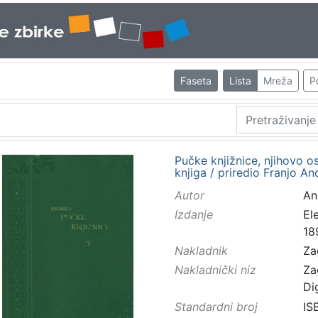
Faseta
Lista
Mreža
P
Pučke knjižnice, njihovo os
knjiga / priredio Franjo An
Autor
And
Izdanje
El
18
Nakladnik
Za
Nakladnički niz
Za
Di
Standardni broj
IS