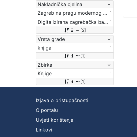
Nakladnička cjelina
Zagreb na pragu modernog doba
1
Digitalizirana zagrebačka baština
1
[2]
Vrsta građe
knjiga
1
[1]
Zbirka
Knjige
1
[1]
Izjava o pristupačnosti
O portalu
Uvjeti korištenja
Linkovi