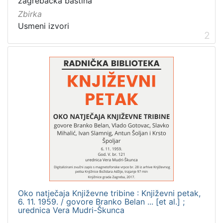
zagrebačka baština
[
Zbirka
1
]
Usmeni izvori
2
Zbirka
Usmeni izvori
4
[
1
]
Oko natječaja Književne tribine : Književni petak,
6. 11. 1959. / govore Branko Belan ... [et al.] ;
urednica Vera Mudri-Škunca