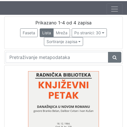
Autor
Prikazano 1-4 od 4 zapisa
Belan, Branko (15. 11. 1912. – 29. 04. 1986.)
4
Faseta
Lista
Mreža
Po stranici: 30
Mudri-Škunca, Vera
2
Sortiranje zapisa
Škunca, Stanislav
2
Kušan, Ivan (30. 08. 1933. – 20. 11. 2012.)
1
Cvitan, Dalibor (20. 12. 1934. – 23. 07. 1993.)
1
[
5
]
Izdavač
Knjižnice grada Zagreba
4