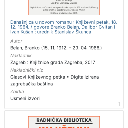
[
1
Današnjica u novom romanu : Književni petak, 18.
]
12. 1964. / govore Branko Belan, Dalibor Cvitan i
Ivan Kušan ; urednik Stanislav Škunca
Mjesto
izdanja
Autor
Belan, Branko (15. 11. 1912. – 29. 04. 1986.)
Zagreb
4
Nakladnik
Zagreb : Knjižnice grada Zagreba, 2017
Nakladnički niz
[
Glasovi Književnog petka
•
Digitalizirana
1
zagrebačka baština
]
Zbirka
Nakladnička
Usmeni izvori
cjelina
1
Digitalizirana zagrebačka baština
4
Glasovi Književnog petka
4