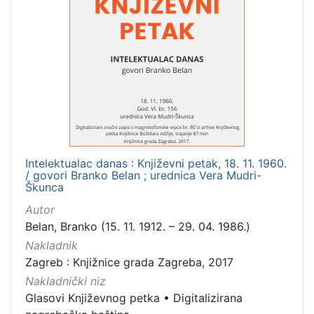
[
2
]
Prava
Zaštićeno autorskim pravom
4
Intelektualac danas : Književni petak, 18. 11. 1960.
[
/ govori Branko Belan ; urednica Vera Mudri-
1
Škunca
]
Autor
Vrsta
Belan, Branko (15. 11. 1912. – 29. 04. 1986.)
građe
Nakladnik
zvučna građa - neglazbena
4
Zagreb : Knjižnice grada Zagreba, 2017
Nakladnički niz
Glasovi Književnog petka
•
Digitalizirana