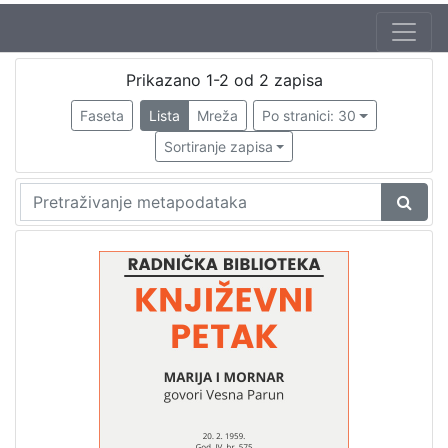
Autor
Prikazano 1-2 od 2 zapisa
Parun, Vesna (10. 04. 1922. – 25. 10. 2010.)
2
Faseta
Lista
Mreža
Po stranici: 30
Mudri-Škunca, Vera
1
Sortiranje zapisa
Škunca, Stanislav
1
Barčanec, Biserka
1
[
4
]
Izdavač
Knjižnice grada Zagreba
2