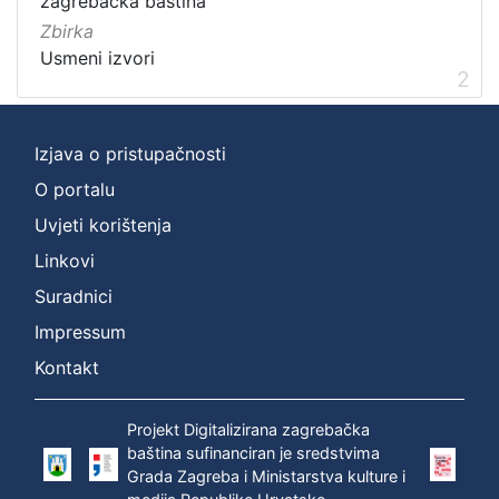
zagrebačka baština
]
Zbirka
Zbirka
Usmeni izvori
2
Usmeni izvori
2
Izjava o pristupačnosti
[
O portalu
1
Uvjeti korištenja
]
Linkovi
Suradnici
Impressum
Kontakt
Projekt Digitalizirana zagrebačka
baština sufinanciran je sredstvima
Grada Zagreba i Ministarstva kulture i