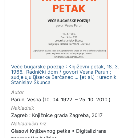
[
2
]
Prava
Zaštićeno autorskim pravom
2
[
Veče bugarske poezije : Književni petak, 18. 3.
1966., Radnički dom / govori Vesna Parun ;
1
sudjeluju Biserka Barčanec ... [et al.] ; urednik
]
Stanislav Škunca
Vrsta
Autor
građe
Parun, Vesna (10. 04. 1922. – 25. 10. 2010.)
zvučna građa - neglazbena
2
Nakladnik
Zagreb : Knjižnice grada Zagreba, 2017
Nakladnički niz
Glasovi Književnog petka
•
Digitalizirana
[
1