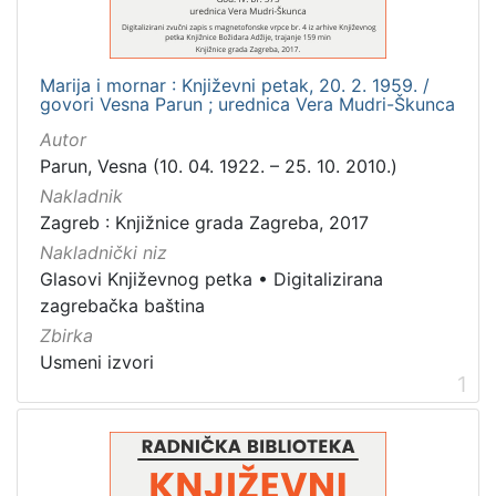
[
1
]
Marija i mornar : Književni petak, 20. 2. 1959. /
Mjesto
govori Vesna Parun ; urednica Vera Mudri-Škunca
izdanja
Autor
Zagreb
2
Parun, Vesna (10. 04. 1922. – 25. 10. 2010.)
Nakladnik
Zagreb : Knjižnice grada Zagreba, 2017
Nakladnički niz
[
1
Glasovi Književnog petka
•
Digitalizirana
]
zagrebačka baština
Nakladnička
Zbirka
cjelina
Usmeni izvori
1
Digitalizirana zagrebačka baština
2
Glasovi Književnog petka
2