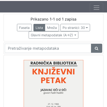
Autor
Prikazano 1-1 od 1 zapisa
Škunca, Stanislav
1
Faseta
Lista
Mreža
Po stranici: 30
Hadžić, Fadil (23. 04. 1922. – 3. 01. 2011.)
1
Glavni metapodatak (A->Z)
Bahun, Drago (1. 07. 1933. – 25. 06. 1993.)
1
[
3
]
Izdavač
Knjižnice grada Zagreba
1
[