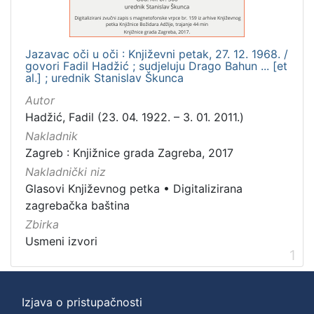
1
]
Mjesto
Jazavac oči u oči : Književni petak, 27. 12. 1968. /
izdanja
govori Fadil Hadžić ; sudjeluju Drago Bahun ... [et
Zagreb
1
al.] ; urednik Stanislav Škunca
Autor
Hadžić, Fadil (23. 04. 1922. – 3. 01. 2011.)
Nakladnik
[
Zagreb : Knjižnice grada Zagreba, 2017
1
]
Nakladnički niz
Glasovi Književnog petka
•
Digitalizirana
Nakladnička
zagrebačka baština
cjelina
Zbirka
Digitalizirana zagrebačka baština
1
Usmeni izvori
Glasovi Književnog petka
1
1
Izjava o pristupačnosti
[