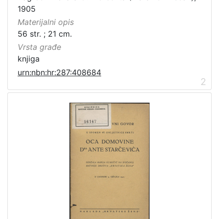
1905
Materijalni opis
56 str. ; 21 cm.
[
Vrsta građe
1
]
knjiga
urn:nbn:hr:287:408684
2