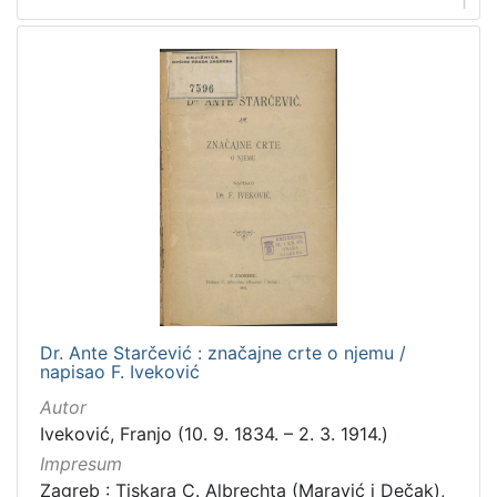
1
Prava
Javno dobro
1
[
1
]
Vrsta
građe
knjiga
1
Dr. Ante Starčević : značajne crte o njemu /
napisao F. Iveković
[
1
Autor
]
Iveković, Franjo (10. 9. 1834. – 2. 3. 1914.)
Zbirka
Impresum
Knjige
1
Zagreb : Tiskara C. Albrechta (Maravić i Dečak),