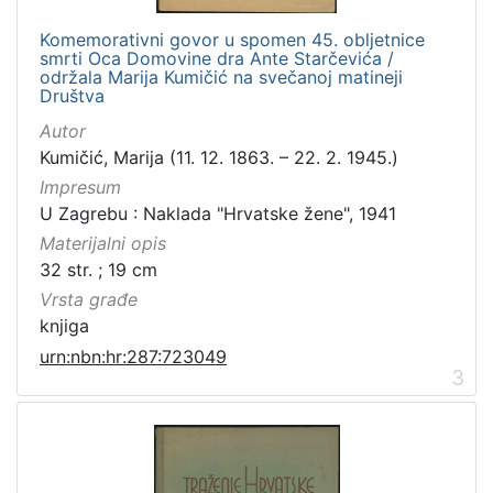
Komemorativni govor u spomen 45. obljetnice
smrti Oca Domovine dra Ante Starčevića /
održala Marija Kumičić na svečanoj matineji
Društva
Autor
Kumičić, Marija (11. 12. 1863. – 22. 2. 1945.)
Impresum
U Zagrebu : Naklada "Hrvatske žene", 1941
Materijalni opis
32 str. ; 19 cm
Vrsta građe
knjiga
urn:nbn:hr:287:723049
3