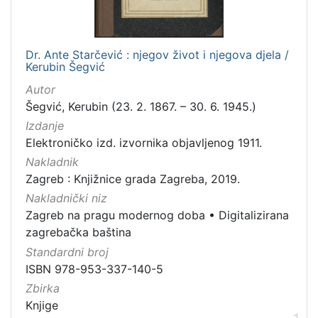
izdanja
Zagreb
1
Dr. Ante Starčević : njegov život i njegova djela /
Kerubin Šegvić
Autor
[
Šegvić, Kerubin (23. 2. 1867. – 30. 6. 1945.)
1
Izdanje
]
Elektroničko izd. izvornika objavljenog 1911.
Nakladnička
Nakladnik
cjelina
Zagreb : Knjižnice grada Zagreba, 2019.
Zagreb na pragu modernog doba
1
Nakladnički niz
Digitalizirana zagrebačka baština
1
Zagreb na pragu modernog doba
•
Digitalizirana
zagrebačka baština
Standardni broj
ISBN 978-953-337-140-5
[
2
Zbirka
]
Knjige