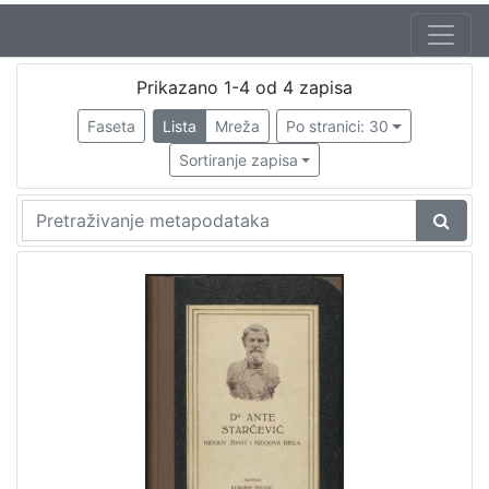
Autor
Prikazano 1-4 od 4 zapisa
Šegvić, Kerubin (23. 2. 1867. – 30. 6. 1945.)
1
Faseta
Lista
Mreža
Po stranici: 30
Sortiranje zapisa
[
1
]
Izdavač
Knjižnice grada Zagreba
1
[
1
]
Mjesto