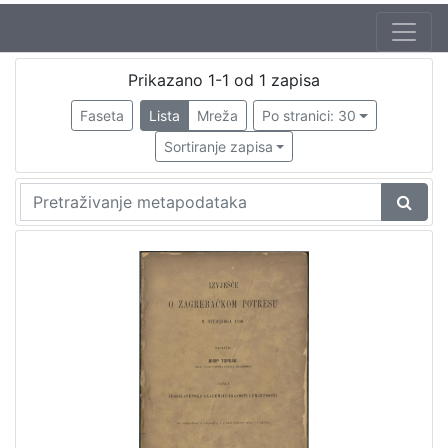
Autor
Prikazano 1-1 od 1 zapisa
Torbar, Josip (1.4.1824. – 26.7.1900.)
1
Faseta
Lista
Mreža
Po stranici: 30
Sortiranje zapisa
[
1
]
Izdavač
Knjižnice grada Zagreba
1
[
1
]
Jezik