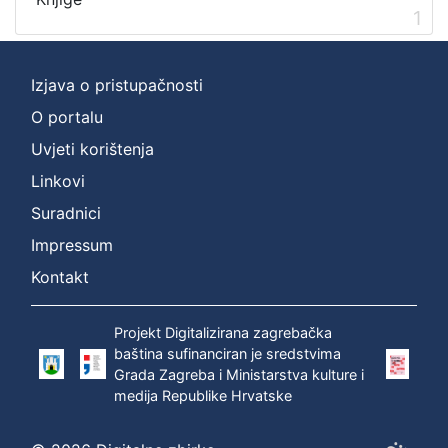
Digitalizirana zagrebačka baština
1
1
Zagrebački potres
1
Zagreb na pragu modernog doba
1
Izjava o pristupačnosti
O portalu
Uvjeti korištenja
[
3
Linkovi
]
Suradnici
Prava
Impressum
Javno dobro
1
Kontakt
Projekt Digitalizirana zagrebačka
[
baština sufinanciran je sredstvima
1
Grada Zagreba i Ministarstva kulture i
]
medija Republike Hrvatske
Vrsta
građe