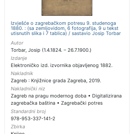
hrvatski
1
Izvješće o zagrebačkom potresu 9. studenoga
1880. : (sa zemljovidom, 6 fotografija, 9 u tekst
utisnutih slika i 7 tablica) / sastavio Josip Torbar
[
1
Autor
]
Torbar, Josip (1.4.1824. – 26.7.1900.)
Mjesto
Izdanje
izdanja
Elektroničko izd. izvornika objavljenog 1882.
Zagreb
1
Nakladnik
Zagreb : Knjižnice grada Zagreba, 2019.
Nakladnički niz
Zagreb na pragu modernog doba
•
Digitalizirana
[
zagrebačka baština
•
Zagrebački potres
1
]
Standardni broj
978-953-337-141-2
Nakladnička
cjelina
Zbirka
Knjige