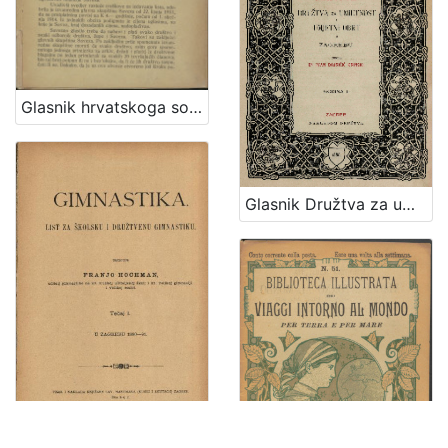
Glasnik hrvatskoga sokolstva : list za promicanje tjelovježbe / urednik Martin Pilar
Glasnik Družtva za umjetnost i umjetni obrt / uredio Ivan Bojničić Kninski