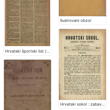
Ilustrovani obzor
[
1
]
Hrvatski športski list / odgovorni urednik Mario Reger Vinodolski
Hrvatski sokol : zabavan i poučan tjednik / uredjuje Dimitrija Demeter