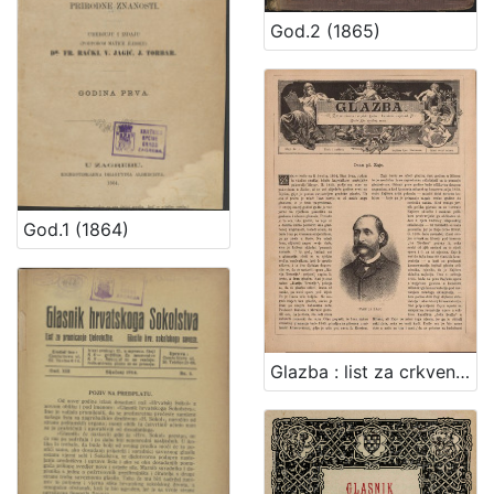
God.2 (1865)
God.1 (1864)
Glazba : list za crkvenu i svjetovnu glazbu te dramatsku umjetnost / [odgovorni urednik V. Novak]