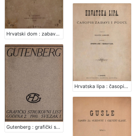
Hrvatski dom : zabavnik hrvatske omladine za godinu ...
Hrvatska lipa : časopis zabavi i pouci / odgovorni urednik Dragutin Jagić
Gutenberg : grafički strukovni list / uredjuje Stjepan Boranić