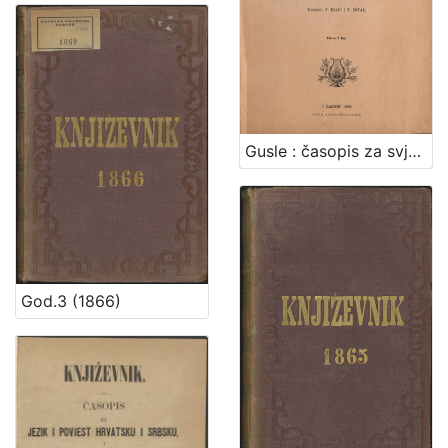
Gusle : časopis za svjetovnu i crkvenu glazbu / urednici V.[Vjekoslav] Klaić i V.[Vjenceslav] Novak
God.3 (1866)