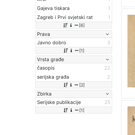
Gajeva tiskara
1
Zagreb i Prvi svjetski rat
1
[6]
Prava
Javno dobro
3
[1]
Vrsta građe
časopis
22
serijska građa
2
[2]
Zbirka
Serijske publikacije
25
[1]