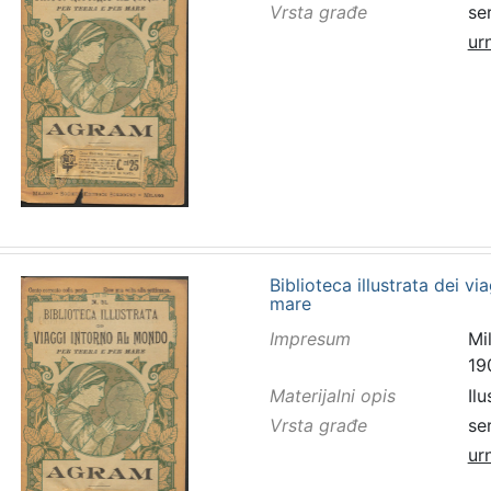
Vrsta građe
se
ur
Biblioteca illustrata dei v
mare
Impresum
Mi
19
Materijalni opis
Ilu
Vrsta građe
se
ur