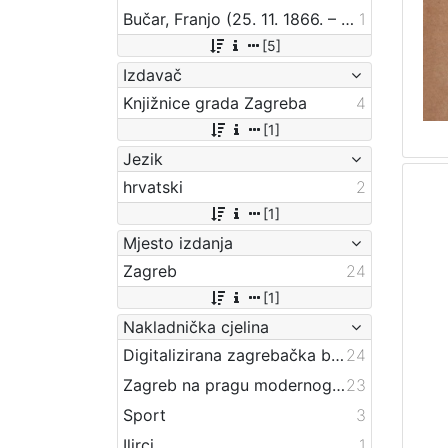
Bučar, Franjo (25. 11. 1866. – 26. 12. 1946.)
1
[5]
Izdavač
Knjižnice grada Zagreba
4
[1]
Jezik
hrvatski
2
[1]
Mjesto izdanja
Zagreb
24
[1]
Nakladnička cjelina
Digitalizirana zagrebačka baština
24
Zagreb na pragu modernog doba
23
Sport
3
Ilirci
1