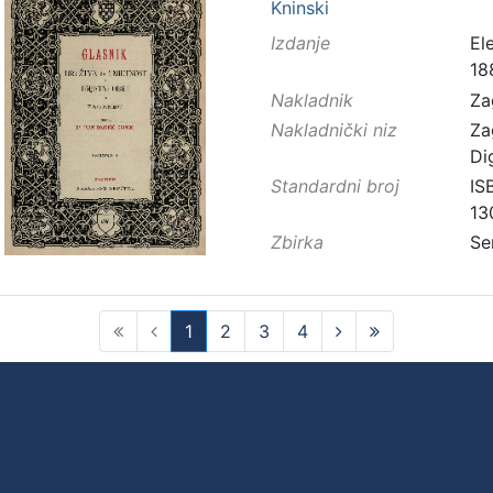
Kninski
Izdanje
El
18
Nakladnik
Za
Nakladnički niz
Za
Di
Standardni broj
IS
13
Zbirka
Se
1
2
3
4
(current)