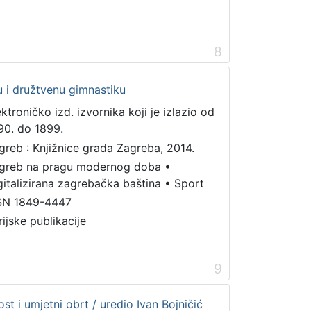
8
ku i družtvenu gimnastiku
ektroničko izd. izvornika koji je izlazio od
90. do 1899.
greb : Knjižnice grada Zagreba, 2014.
greb na pragu modernog doba
•
gitalizirana zagrebačka baština
•
Sport
SN 1849-4447
rijske publikacije
9
st i umjetni obrt / uredio Ivan Bojničić