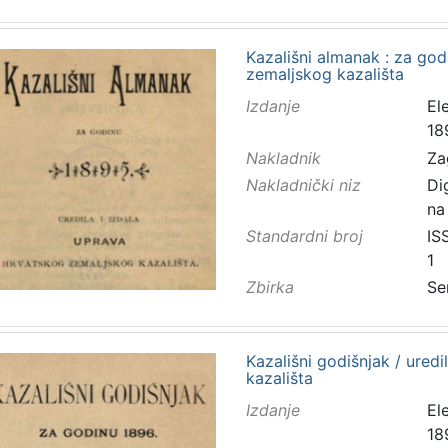
Kazališni almanak : za godi
zemaljskog kazališta
Izdanje
El
18
Nakladnik
Za
Nakladnički niz
Di
na
Standardni broj
IS
1
Zbirka
Se
Kazališni godišnjak / ured
kazališta
Izdanje
El
18