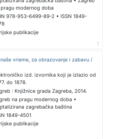
gitalizirana zagrebačka baština
•
Zagreb
 pragu modernog doba
BN 978-953-6499-89-2
•
ISSN 1849-
78
rijske publikacije
1
a naše vrieme, za obrazovanje i zabavu /
ektroničko izd. izvornika koji je izlazio od
77. do 1878.
greb : Knjižnice grada Zagreba, 2014.
greb na pragu modernog doba
•
gitalizirana zagrebačka baština
SN 1849-4501
rijske publikacije