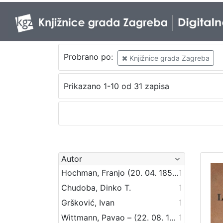
Probrano po:
Knjižnice grada Zagreba
Prikazano 1-10 od 31 zapisa
Autor
Hochman, Franjo (20. 04. 1850. – 23. 06. 1893.)
1
Chudoba, Dinko T.
1
Gršković, Ivan
1
Wittmann, Pavao – (22. 08. 1920)
1