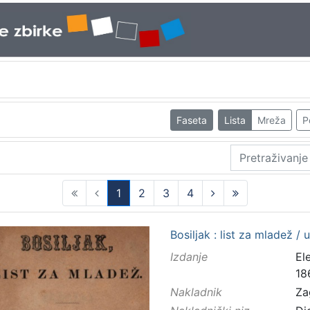
Faseta
Lista
Mreža
P
1
2
3
4
(current)
Bosiljak : list za mladež / 
Izdanje
El
18
Nakladnik
Za