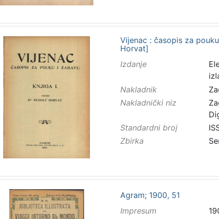
Vijenac : časopis za pouku 
Horvat]
Izdanje
El
iz
Nakladnik
Za
Nakladnički niz
Za
Di
Standardni broj
IS
Zbirka
Se
Agram; 1900, 51
Impresum
19