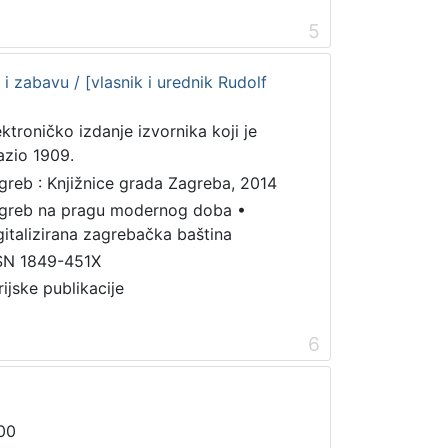
5
i zabavu / [vlasnik i urednik Rudolf
ektroničko izdanje izvornika koji je
lazio 1909.
greb : Knjižnice grada Zagreba, 2014
greb na pragu modernog doba
•
gitalizirana zagrebačka baština
SN 1849-451X
rijske publikacije
6
00