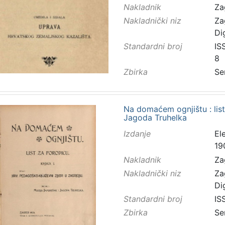
Nakladnik
Za
Nakladnički niz
Za
Di
Standardni broj
IS
8
Zbirka
Se
Na domaćem ognjištu : list
Jagoda Truhelka
Izdanje
El
19
Nakladnik
Za
Nakladnički niz
Za
Di
Standardni broj
IS
Zbirka
Se