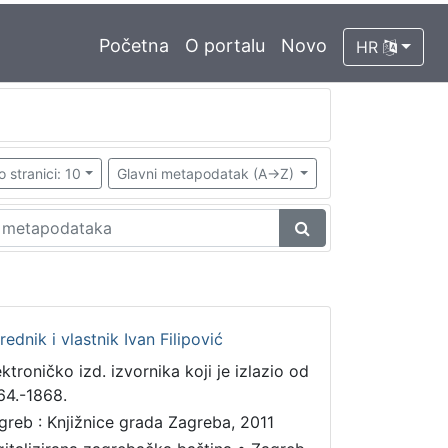
Početna
O portalu
Novo
HR
o stranici: 10
Glavni metapodatak (A->Z)
urednik i vlastnik Ivan Filipović
ektroničko izd. izvornika koji je izlazio od
64.-1868.
greb : Knjižnice grada Zagreba, 2011