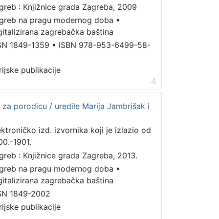
greb : Knjižnice grada Zagreba, 2009
greb na pragu modernog doba
•
gitalizirana zagrebačka baština
SN 1849-1359
•
ISBN 978-953-6499-58-
rijske publikacije
4
 za porodicu / uredile Marija Jambrišak i
ektroničko izd. izvornika koji je izlazio od
00.-1901.
greb : Knjižnice grada Zagreba, 2013.
greb na pragu modernog doba
•
gitalizirana zagrebačka baština
SN 1849-2002
rijske publikacije