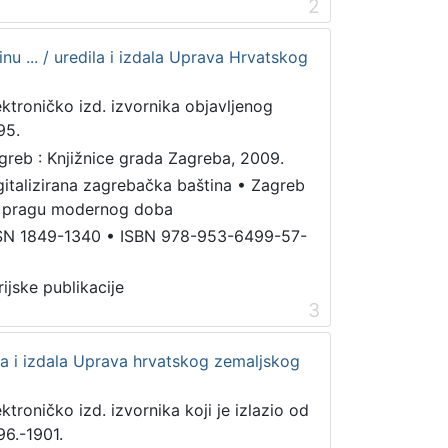
2
nu ... / uredila i izdala Uprava Hrvatskog
ektroničko izd. izvornika objavljenog
95.
greb : Knjižnice grada Zagreba, 2009.
gitalizirana zagrebačka baština
•
Zagreb
 pragu modernog doba
SN 1849-1340
•
ISBN 978-953-6499-57-
rijske publikacije
3
ila i izdala Uprava hrvatskog zemaljskog
ektroničko izd. izvornika koji je izlazio od
96.-1901.