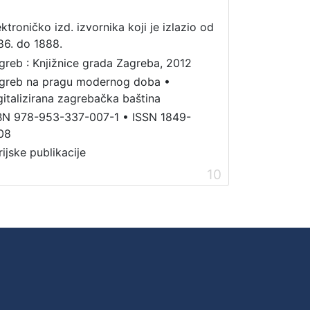
ektroničko izd. izvornika koji je izlazio od
86. do 1888.
greb : Knjižnice grada Zagreba, 2012
greb na pragu modernog doba
•
gitalizirana zagrebačka baština
BN 978-953-337-007-1
•
ISSN 1849-
08
rijske publikacije
10