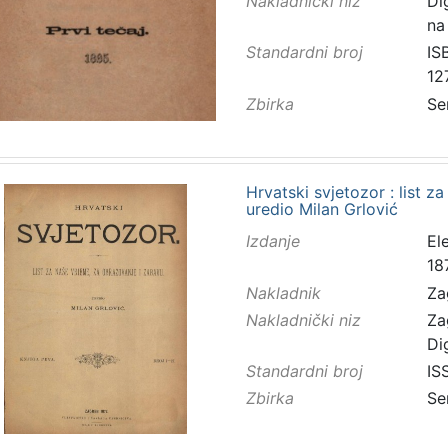
Nakladnički niz
Di
na
Standardni broj
IS
12
Zbirka
Se
Hrvatski svjetozor : list z
uredio Milan Grlović
Izdanje
El
18
Nakladnik
Za
Nakladnički niz
Za
Di
Standardni broj
IS
Zbirka
Se