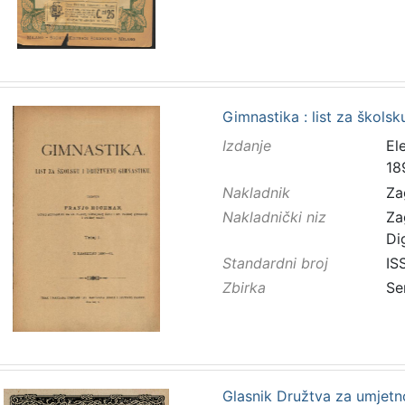
Gimnastika : list za škols
Izdanje
El
18
Nakladnik
Za
Nakladnički niz
Za
Di
Standardni broj
IS
Zbirka
Se
Glasnik Družtva za umjetno