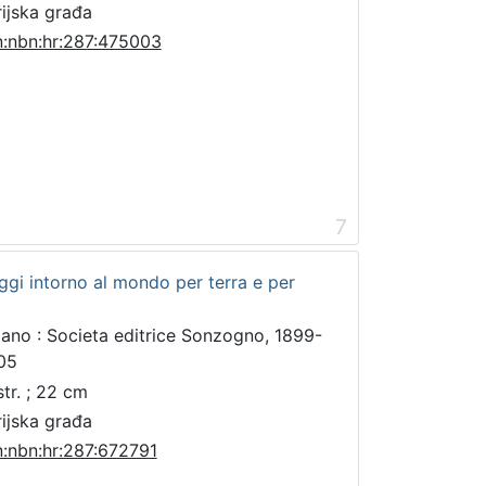
rijska građa
n:nbn:hr:287:475003
7
iaggi intorno al mondo per terra e per
lano : Societa editrice Sonzogno, 1899-
05
str. ; 22 cm
rijska građa
n:nbn:hr:287:672791