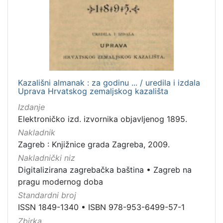
[
1
]
Kazališni almanak : za godinu ... / uredila i izdala
Uprava Hrvatskog zemaljskog kazališta
Izdanje
Elektroničko izd. izvornika objavljenog 1895.
Nakladnik
Zagreb : Knjižnice grada Zagreba, 2009.
Nakladnički niz
Digitalizirana zagrebačka baština
•
Zagreb na
pragu modernog doba
Standardni broj
ISSN 1849-1340
•
ISBN 978-953-6499-57-1
Zbirka