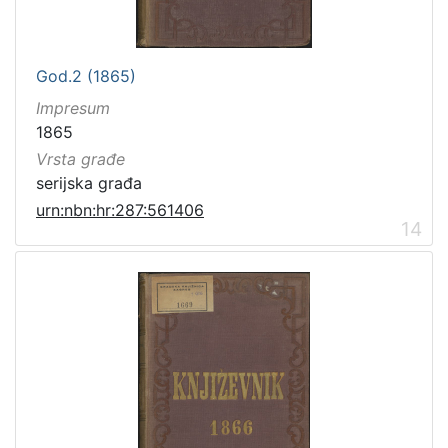
God.2 (1865)
Impresum
1865
Vrsta građe
serijska građa
urn:nbn:hr:287:561406
14