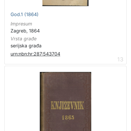
God.1 (1864)
Impresum
Zagreb, 1864
Vrsta građe
serijska građa
urn:nbn:hr:287:543704
13