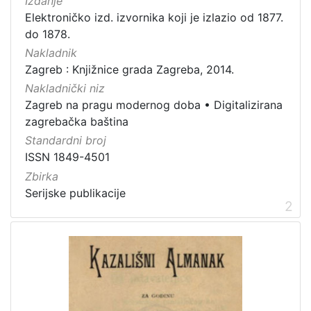
Izdanje
Javno dobro
3
Elektroničko izd. izvornika koji je izlazio od 1877.
do 1878.
Nakladnik
Zagreb : Knjižnice grada Zagreba, 2014.
[
1
Nakladnički niz
]
Zagreb na pragu modernog doba
•
Digitalizirana
Vrsta
zagrebačka baština
građe
Standardni broj
časopis
22
ISSN 1849-4501
Zbirka
serijska građa
2
Serijske publikacije
2
[
2
]
Zbirka
Serijske publikacije
25