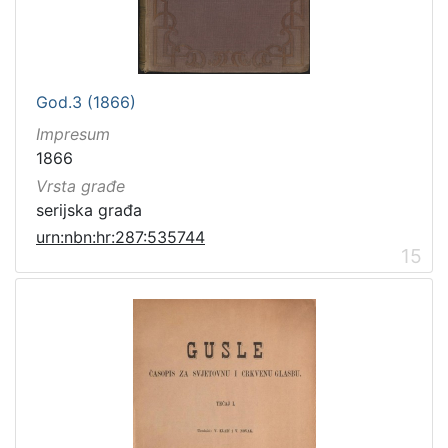
God.3 (1866)
Impresum
1866
Vrsta građe
serijska građa
urn:nbn:hr:287:535744
15