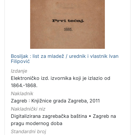
[
1
]
Jezik
hrvatski
2
Bosiljak : list za mladež / urednik i vlastnik Ivan
Filipović
Izdanje
[
1
Elektroničko izd. izvornika koji je izlazio od
]
1864.-1868.
Mjesto
Nakladnik
izdanja
Zagreb : Knjižnice grada Zagreba, 2011
Zagreb
24
Nakladnički niz
Digitalizirana zagrebačka baština
•
Zagreb na
pragu modernog doba
Standardni broj
[