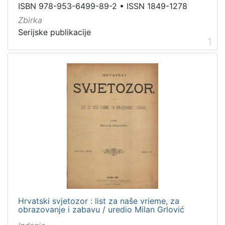
ISBN 978-953-6499-89-2
•
ISSN 1849-1278
1
Zbirka
]
Serijske publikacije
Nakladnička
1
cjelina
Digitalizirana zagrebačka baština
24
Zagreb na pragu modernog doba
23
Sport
3
Ilirci
1
Gajeva tiskara
1
Zagreb i Prvi svjetski rat
1
[
6
Hrvatski svjetozor : list za naše vrieme, za
]
obrazovanje i zabavu / uredio Milan Grlović
Prava