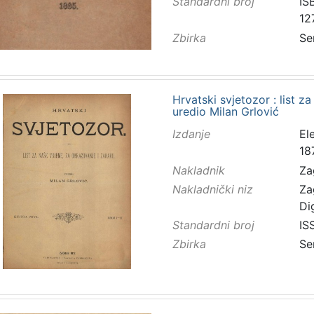
Standardni broj
IS
12
Zbirka
Se
Hrvatski svjetozor : list z
uredio Milan Grlović
Izdanje
El
18
Nakladnik
Za
Nakladnički niz
Za
Di
Standardni broj
IS
Zbirka
Se