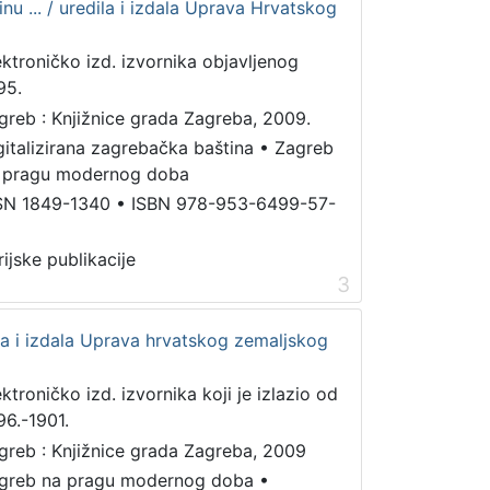
nu ... / uredila i izdala Uprava Hrvatskog
ektroničko izd. izvornika objavljenog
95.
greb : Knjižnice grada Zagreba, 2009.
gitalizirana zagrebačka baština
•
Zagreb
 pragu modernog doba
SN 1849-1340
•
ISBN 978-953-6499-57-
rijske publikacije
3
ila i izdala Uprava hrvatskog zemaljskog
ektroničko izd. izvornika koji je izlazio od
96.-1901.
greb : Knjižnice grada Zagreba, 2009
greb na pragu modernog doba
•