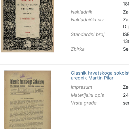
18
Nakladnik
Za
Nakladnički niz
Za
Di
Standardni broj
IS
13
Zbirka
Se
Glasnik hrvatskoga sokolstv
urednik Martin Pilar
Impresum
Za
Materijalni opis
24
Vrsta građe
se