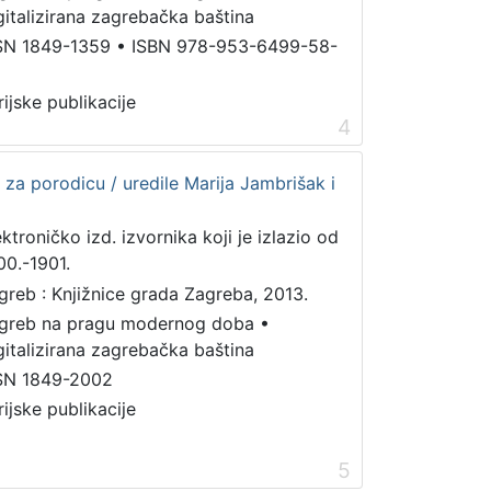
gitalizirana zagrebačka baština
SN 1849-1359
•
ISBN 978-953-6499-58-
rijske publikacije
4
 za porodicu / uredile Marija Jambrišak i
ektroničko izd. izvornika koji je izlazio od
00.-1901.
greb : Knjižnice grada Zagreba, 2013.
greb na pragu modernog doba
•
gitalizirana zagrebačka baština
SN 1849-2002
rijske publikacije
5