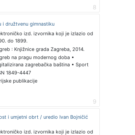
8
ku i družtvenu gimnastiku
ektroničko izd. izvornika koji je izlazio od
90. do 1899.
greb : Knjižnice grada Zagreba, 2014.
greb na pragu modernog doba
•
gitalizirana zagrebačka baština
•
Sport
SN 1849-4447
rijske publikacije
9
st i umjetni obrt / uredio Ivan Bojničić
ektroničko izd. izvornika koji je izlazio od