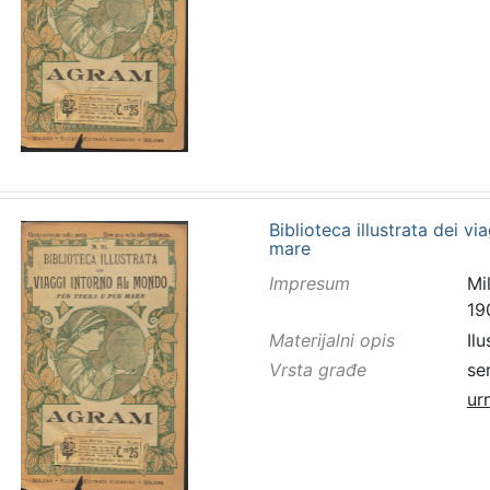
Biblioteca illustrata dei v
mare
Impresum
Mi
19
Materijalni opis
Ilu
Vrsta građe
se
ur