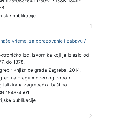
BN 978-953-6499-89-2
•
ISSN 1849-
78
rijske publikacije
1
a naše vrieme, za obrazovanje i zabavu /
ektroničko izd. izvornika koji je izlazio od
77. do 1878.
greb : Knjižnice grada Zagreba, 2014.
greb na pragu modernog doba
•
gitalizirana zagrebačka baština
SN 1849-4501
rijske publikacije
2