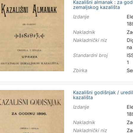
Kazališni almanak : za godi
zemaljskog kazališta
Izdanje
El
18
Nakladnik
Za
Nakladnički niz
Di
na
Standardni broj
IS
1
Zbirka
Se
Kazališni godišnjak / ured
kazališta
Izdanje
El
18
Nakladnik
Za
Nakladnički niz
Za