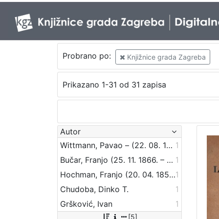
Probrano po:
Knjižnice grada Zagreba
Prikazano 1-31 od 31 zapisa
Autor
Wittmann, Pavao – (22. 08. 1920)
1
Bučar, Franjo (25. 11. 1866. – 26. 12. 1946.)
1
Hochman, Franjo (20. 04. 1850. – 23. 06. 1893.)
1
Chudoba, Dinko T.
1
Gršković, Ivan
1
[5]