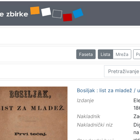
Faseta
Lista
Mreža
Po
Bosiljak : list za mladež / 
Izdanje
El
18
Nakladnik
Za
Nakladnički niz
Di
na