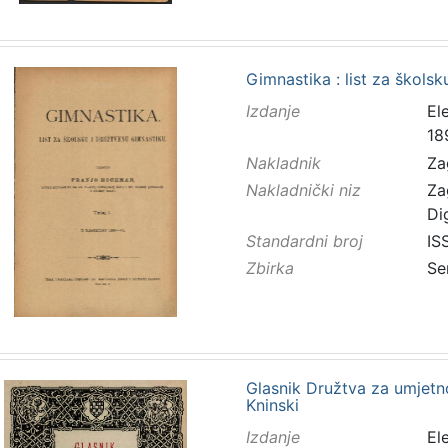
Gimnastika : list za škols
Izdanje
El
18
Nakladnik
Za
Nakladnički niz
Za
Di
Standardni broj
IS
Zbirka
Se
Glasnik Družtva za umjetno
Kninski
Izdanje
El