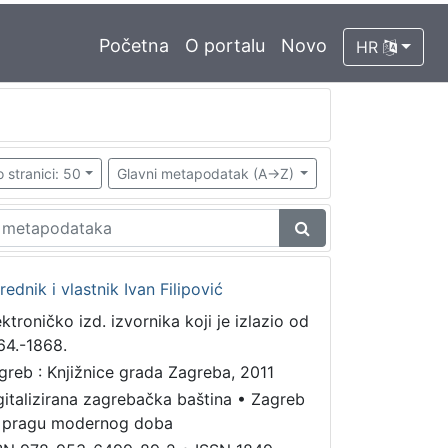
Početna
O portalu
Novo
HR
 stranici: 50
Glavni metapodatak (A->Z)
urednik i vlastnik Ivan Filipović
ektroničko izd. izvornika koji je izlazio od
64.-1868.
greb : Knjižnice grada Zagreba, 2011
gitalizirana zagrebačka baština
•
Zagreb
 pragu modernog doba