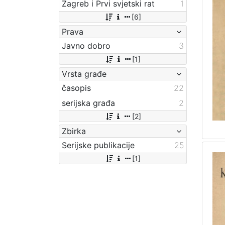
Zagreb i Prvi svjetski rat
1
[6]
Prava
Javno dobro
3
[1]
Vrsta građe
časopis
22
serijska građa
2
[2]
Zbirka
Serijske publikacije
25
[1]