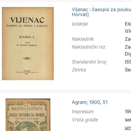
Vijenac : časopis za pouku 
Horvat]
Izdanje
El
iz
Nakladnik
Za
Nakladnički niz
Za
Di
Standardni broj
IS
Zbirka
Se
Agram; 1900, 51
Impresum
19
Vrsta građe
se
ur