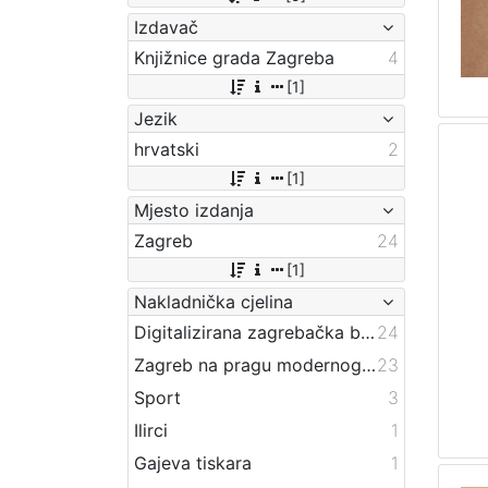
Izdavač
Knjižnice grada Zagreba
4
[1]
Jezik
hrvatski
2
[1]
Mjesto izdanja
Zagreb
24
[1]
Nakladnička cjelina
Digitalizirana zagrebačka baština
24
Zagreb na pragu modernog doba
23
Sport
3
Ilirci
1
Gajeva tiskara
1