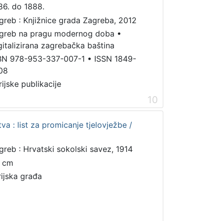
86. do 1888.
greb : Knjižnice grada Zagreba, 2012
greb na pragu modernog doba
•
gitalizirana zagrebačka baština
BN 978-953-337-007-1
•
ISSN 1849-
08
rijske publikacije
10
a : list za promicanje tjelovježbe /
greb : Hrvatski sokolski savez, 1914
 cm
rijska građa