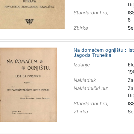
Di
Standardni broj
IS
8
Zbirka
Se
Na domaćem ognjištu : list
Jagoda Truhelka
Izdanje
El
19
Nakladnik
Za
Nakladnički niz
Za
Di
Standardni broj
IS
Zbirka
Se