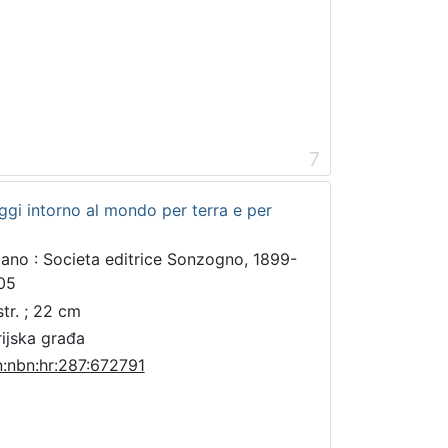
7
iaggi intorno al mondo per terra e per
lano : Societa editrice Sonzogno, 1899-
05
str. ; 22 cm
rijska građa
n:nbn:hr:287:672791