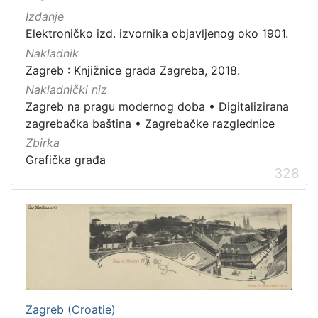
Izdanje
Zaštićeno autorskim pravom
4
Elektroničko izd. izvornika objavljenog oko 1901.
Nakladnik
Zagreb : Knjižnice grada Zagreba, 2018.
[
Nakladnički niz
2
Zagreb na pragu modernog doba
•
Digitalizirana
]
zagrebačka baština
•
Zagrebačke razglednice
Vrsta
Zbirka
građe
Grafička građa
knjiga
105
328
grafička građa
85
razglednica
49
fotografija
26
notna građa
23
časopis
21
sitni tisak
20
Zagreb (Croatie)