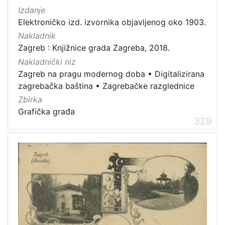
dopisnica
4
Izdanje
zvučna građa - glazbena
3
Elektroničko izd. izvornika objavljenog oko 1903.
kartografska građa
2
Nakladnik
Zagreb : Knjižnice grada Zagreba, 2018.
Nakladnički niz
Zagreb na pragu modernog doba
•
Digitalizirana
[
zagrebačka baština
•
Zagrebačke razglednice
1
1
Zbirka
]
Grafička građa
329
Zbirka
Knjige
139
Grafička građa
123
Sitni tisak
30
Notni zapisi
27
Knjige za djecu i mladež
24
Serijske publikacije
23