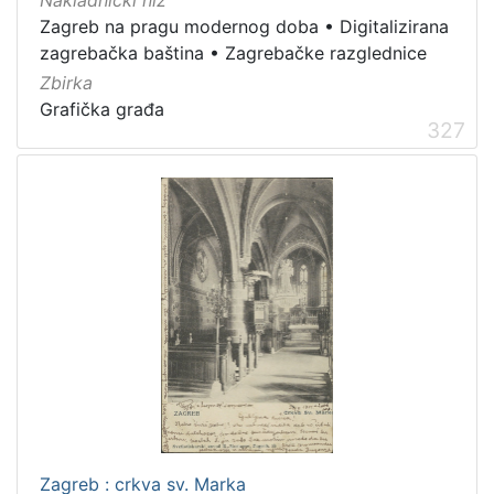
Zagreb na pragu modernog doba
•
Digitalizirana
Zagrebačke razglednice
50
zagrebačka baština
•
Zagrebačke razglednice
Portretne fotografije
43
Zbirka
Knjige za djecu i mladež
24
Grafička građa
Sport
11
327
Zagrebačke fotografije
11
Propisi Gradskog poglavarstva
6
Zagrebački potres
4
Hrvatsko narodno kazalište
3
[
1
5
]
Prava
Zagreb : crkva sv. Marka
Javno dobro
163