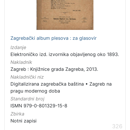
[
7
9
]
Izdavač
Knjižnice grada Zagreba
180
Zagrebački album plesova : za glasovir
Izdanje
Elektroničko izd. izvornika objavljenog oko 1893.
Nakladnik
[
Zagreb : Knjižnice grada Zagreba, 2013.
1
]
Nakladnički niz
Jezik
Digitalizirana zagrebačka baština
•
Zagreb na
pragu modernog doba
hrvatski
62
Standardni broj
njemački
43
ISMN 979-0-801329-15-8
francuski
19
Zbirka
mađarski
7
Notni zapisi
326
talijanski
1