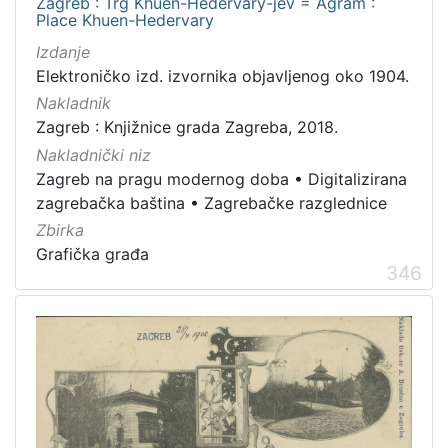
Zagreb : Trg Khuen-Hedervary-jev = Agram :
Place Khuen-Hedervary
Izdanje
Elektroničko izd. izvornika objavljenog oko 1904.
Nakladnik
Zagreb : Knjižnice grada Zagreba, 2018.
Nakladnički niz
Zagreb na pragu modernog doba
•
Digitalizirana
zagrebačka baština
•
Zagrebačke razglednice
Zbirka
Grafička građa
346