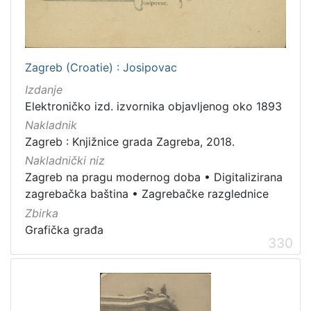
Zvučni zapisi
3
Rukopisi
3
Kartografska građa
2
Razglednice
1
Zagreb (Croatie) : Josipovac
Izdanje
Elektroničko izd. izvornika objavljenog oko 1893
Nakladnik
[
Zagreb : Knjižnice grada Zagreba, 2018.
1
0
Nakladnički niz
]
Zagreb na pragu modernog doba
•
Digitalizirana
zagrebačka baština
•
Zagrebačke razglednice
Zbirka
Grafička građa
330