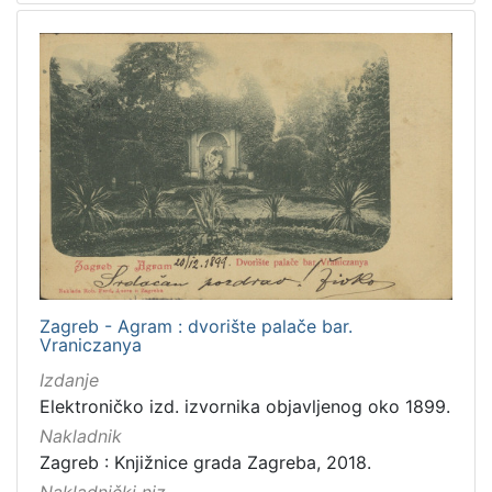
[
5
]
Mjesto
izdanja
Zagreb
298
[
Zagreb - Agram : dvorište palače bar.
1
Vraniczanya
]
Izdanje
Nakladnička
Elektroničko izd. izvornika objavljenog oko 1899.
cjelina
Nakladnik
Zagreb na pragu modernog doba
350
Zagreb : Knjižnice grada Zagreba, 2018.
Digitalizirana zagrebačka baština
314
Nakladnički niz