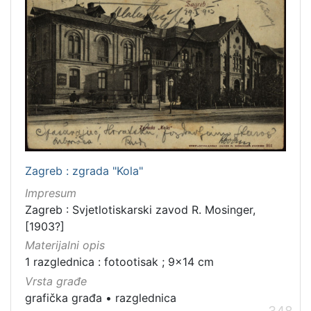
Zagreb : zgrada "Kola"
Impresum
Zagreb : Svjetlotiskarski zavod R. Mosinger,
[1903?]
Materijalni opis
1 razglednica : fotootisak ; 9x14 cm
Vrsta građe
grafička građa
•
razglednica
348