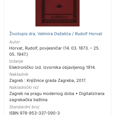
[
7
9
]
Izdavač
Knjižnice grada Zagreba
180
Životopis dra. Velimira Deželića / Rudolf Horvat
Autor
Horvat, Rudolf, povjesničar (14. 03. 1873. – 25.
05. 1947.)
[
Izdanje
1
]
Elektroničko izd. izvornika objavljenog 1914.
Jezik
Nakladnik
Zagreb : Knjižnice grada Zagreba, 2017.
hrvatski
62
Nakladnički niz
njemački
43
Zagreb na pragu modernog doba
•
Digitalizirana
francuski
19
zagrebačka baština
mađarski
7
Standardni broj
talijanski
1
ISBN 978-953-337-090-3