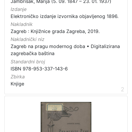
Jambrišak, Marija (5. 09. 1847 – 23. 01. 1937)
Zagrebačke razglednice
50
Izdanje
Elektroničko izdanje izvornika objavljenog 1896.
Portretne fotografije
43
Nakladnik
Knjige za djecu i mladež
24
Zagreb : Knjižnice grada Zagreba, 2019.
Sport
11
Nakladnički niz
Zagrebačke fotografije
11
Zagreb na pragu modernog doba
•
Digitalizirana
Propisi Gradskog poglavarstva
6
zagrebačka baština
Zagrebački potres
4
Standardni broj
ISBN 978-953-337-143-6
Hrvatsko narodno kazalište
3
Zbirka
Knjige
2
[
1
5
]
Prava
Javno dobro
163