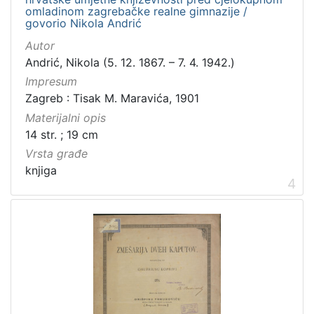
Zvučni zapisi
3
omladinom zagrebačke realne gimnazije /
govorio Nikola Andrić
Rukopisi
3
Kartografska građa
2
Autor
Andrić, Nikola (5. 12. 1867. – 7. 4. 1942.)
Razglednice
1
Impresum
Zagreb : Tisak M. Maravića, 1901
Materijalni opis
[
14 str. ; 19 cm
1
Vrsta građe
0
knjiga
]
4