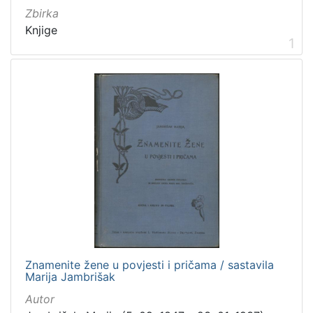
Zbirka
Knjige
1
[
5
]
Mjesto
izdanja
Zagreb
298
[
1
]
Nakladnička
Znamenite žene u povjesti i pričama / sastavila
cjelina
Marija Jambrišak
Zagreb na pragu modernog doba
350
Autor
Digitalizirana zagrebačka baština
314