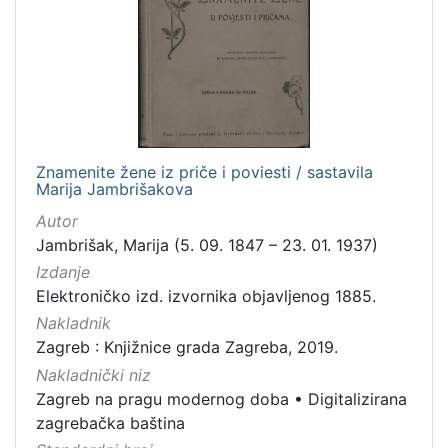
Zaštićeno autorskim pravom
4
[
2
]
Znamenite žene iz priče i poviesti / sastavila
Vrsta
Marija Jambrišakova
građe
Autor
knjiga
105
Jambrišak, Marija (5. 09. 1847 – 23. 01. 1937)
grafička građa
85
Izdanje
Elektroničko izd. izvornika objavljenog 1885.
razglednica
49
Nakladnik
fotografija
26
Zagreb : Knjižnice grada Zagreba, 2019.
notna građa
23
Nakladnički niz
časopis
21
Zagreb na pragu modernog doba
•
Digitalizirana
sitni tisak
20
zagrebačka baština