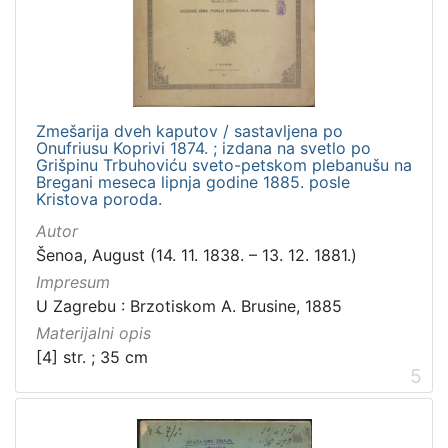
Zmešarija dveh kaputov / sastavljena po
Onufriusu Koprivi 1874. ; izdana na svetlo po
Grišpinu Trbuhoviću sveto-petskom plebanušu na
Bregani meseca lipnja godine 1885. posle
Kristova poroda.
Autor
Šenoa, August (14. 11. 1838. – 13. 12. 1881.)
Impresum
U Zagrebu : Brzotiskom A. Brusine, 1885
Materijalni opis
[4] str. ; 35 cm
5