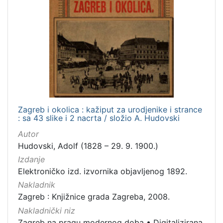
Zagreb i okolica : kažiput za urodjenike i strance
: sa 43 slike i 2 nacrta / složio A. Hudovski
Autor
Hudovski, Adolf (1828 – 29. 9. 1900.)
Izdanje
Elektroničko izd. izvornika objavljenog 1892.
Nakladnik
Zagreb : Knjižnice grada Zagreba, 2008.
Nakladnički niz
Zagreb na pragu modernog doba
•
Digitalizirana