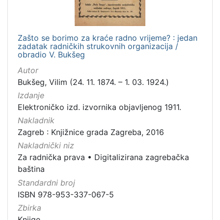
[
1
Zašto se borimo za kraće radno vrijeme? : jedan
]
zadatak radničkih strukovnih organizacija /
obradio V. Bukšeg
Mjesto
izdanja
Autor
Bukšeg, Vilim (24. 11. 1874. – 1. 03. 1924.)
Zagreb
12
Izdanje
Elektroničko izd. izvornika objavljenog 1911.
Nakladnik
[
Zagreb : Knjižnice grada Zagreba, 2016
1
Nakladnički niz
]
Za radnička prava
•
Digitalizirana zagrebačka
Nakladnička
baština
cjelina
Standardni broj
Digitalizirana zagrebačka baština
12
ISBN 978-953-337-067-5
Za radnička prava
12
Zbirka
Knjige