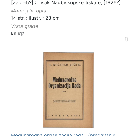
[Zagreb?] : Tisak Nadbiskupske tiskare, [1926?]
Materijalni opis
14 str. : ilustr. ; 28 cm
Vrsta građe
knjiga
8
Međunarodna organizacija rada : (predavanje