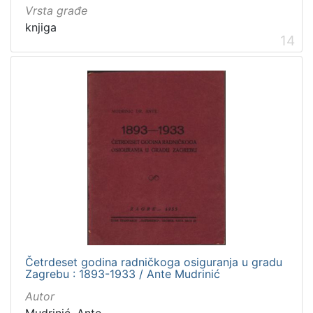
Vrsta građe
knjiga
14
Četrdeset godina radničkoga osiguranja u gradu
Zagrebu : 1893-1933 / Ante Mudrinić
Autor