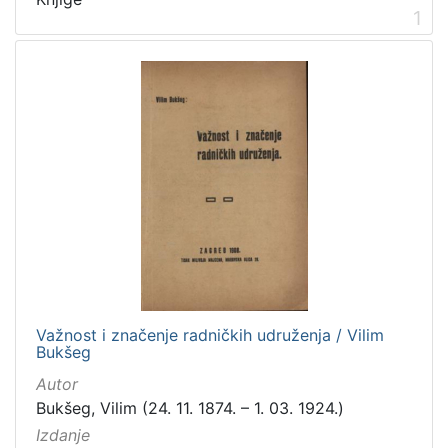
1
[
2
]
Vrsta
građe
knjiga
12
[
1
]
Važnost i značenje radničkih udruženja / Vilim
Zbirka
Bukšeg
Knjige
12
Autor
Bukšeg, Vilim (24. 11. 1874. – 1. 03. 1924.)
Izdanje