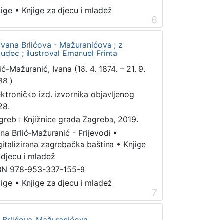
jige
•
Knjige za djecu i mladež
6
vana Brlićova - Mažuranićova ; z
udec ; ilustroval Emanuel Frinta
ić-Mažuranić, Ivana (18. 4. 1874. – 21. 9.
38.)
ektroničko izd. izvornika objavljenog
28.
greb : Knjižnice grada Zagreba, 2019.
ana Brlić-Mažuranić - Prijevodi
•
gitalizirana zagrebačka baština
•
Knjige
 djecu i mladež
BN 978-953-337-155-9
jige
•
Knjige za djecu i mladež
7
a Brlićova-Mažuranićova