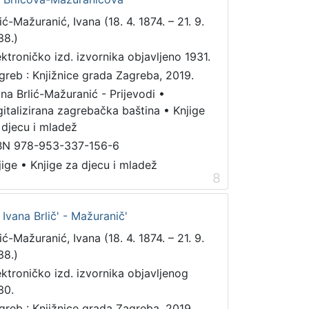
ić-Mažuranić, Ivana (18. 4. 1874. – 21. 9.
38.)
ektroničko izd. izvornika objavljeno 1931.
greb : Knjižnice grada Zagreba, 2019.
ana Brlić-Mažuranić - Prijevodi
•
gitalizirana zagrebačka baština
•
Knjige
 djecu i mladež
BN 978-953-337-156-6
jige
•
Knjige za djecu i mladež
8
Ivana Brlič' - Mažuranič'
ić-Mažuranić, Ivana (18. 4. 1874. – 21. 9.
38.)
ektroničko izd. izvornika objavljenog
30.
greb : Knjižnice grada Zagreba, 2019.