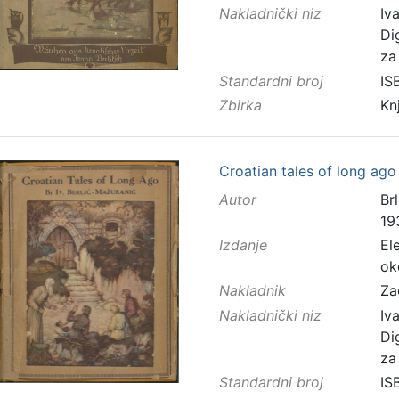
Nakladnički niz
Iv
Di
za
Standardni broj
IS
Zbirka
Kn
Croatian tales of long ago 
Autor
Brl
19
Izdanje
El
ok
Nakladnik
Za
Nakladnički niz
Iv
Di
za
Standardni broj
IS