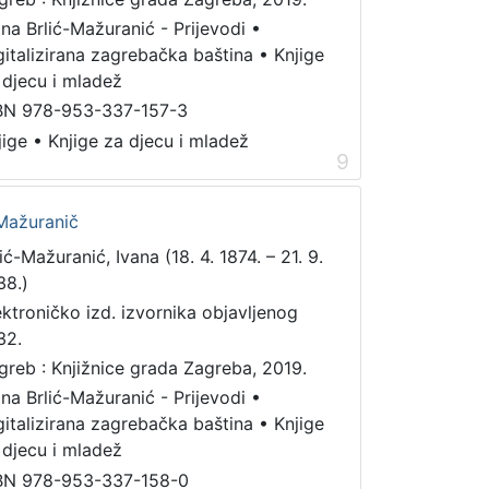
ana Brlić-Mažuranić - Prijevodi
•
gitalizirana zagrebačka baština
•
Knjige
 djecu i mladež
BN 978-953-337-157-3
jige
•
Knjige za djecu i mladež
9
-Mažuranič
ić-Mažuranić, Ivana (18. 4. 1874. – 21. 9.
38.)
ektroničko izd. izvornika objavljenog
32.
greb : Knjižnice grada Zagreba, 2019.
ana Brlić-Mažuranić - Prijevodi
•
gitalizirana zagrebačka baština
•
Knjige
 djecu i mladež
BN 978-953-337-158-0