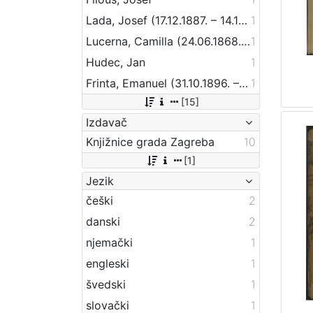
Lada, Josef (17.12.1887. – 14.12.1957.)
1
Lucerna, Camilla (24.06.1868. – 15.06.1963.)
1
Hudec, Jan
1
Frinta, Emanuel (31.10.1896. – 3.2.1970.)
1
[15]
Izdavač
Knjižnice grada Zagreba
10
[1]
Jezik
češki
2
danski
2
njemački
1
engleski
1
švedski
1
slovački
1