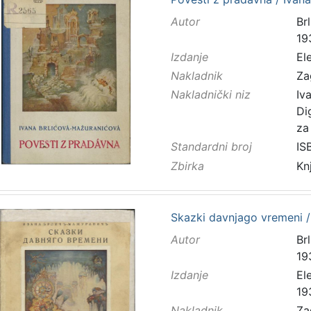
Autor
Brl
19
Izdanje
El
Nakladnik
Za
Nakladnički niz
Iv
Di
za
Standardni broj
IS
Zbirka
Kn
Skazki davnjago vremeni / 
Autor
Brl
19
Izdanje
El
19
Nakladnik
Za