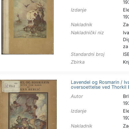
19
Izdanje
El
19
Nakladnik
Za
Nakladnički niz
Iv
Di
za
Standardni broj
IS
Zbirka
Kn
Lavendel og Rosmarin / Iva
oversoettelse ved Thorkil Ba
Autor
Brl
19
Izdanje
El
19
Nakladnik
Za