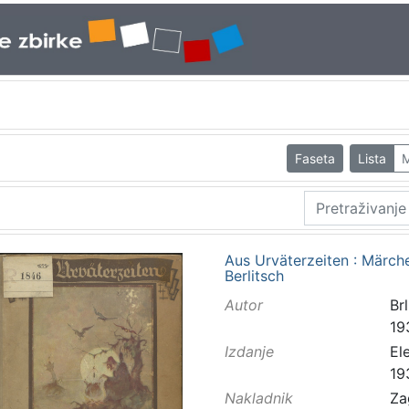
Faseta
Lista
M
Aus Urväterzeiten : Märche
Berlitsch
Autor
Brl
19
Izdanje
El
19
Nakladnik
Za