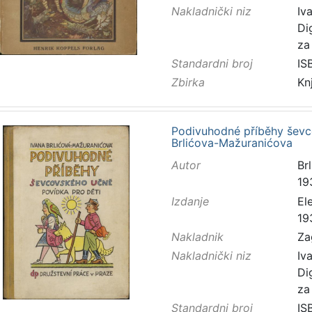
Nakladnički niz
Iv
Di
za
Standardni broj
IS
Zbirka
Kn
Podivuhodné příběhy ševco
Brlićova-Mažuranićova
Autor
Brl
19
Izdanje
El
19
Nakladnik
Za
Nakladnički niz
Iv
Di
za
Standardni broj
IS