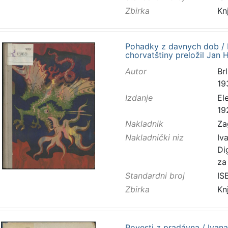
Zbirka
Kn
Pohadky z davnych dob / I
chorvatštiny preložil Jan H
Autor
Brl
19
Izdanje
El
19
Nakladnik
Za
Nakladnički niz
Iv
Di
za
Standardni broj
IS
Zbirka
Kn
Povesti z pradávna / Ivan