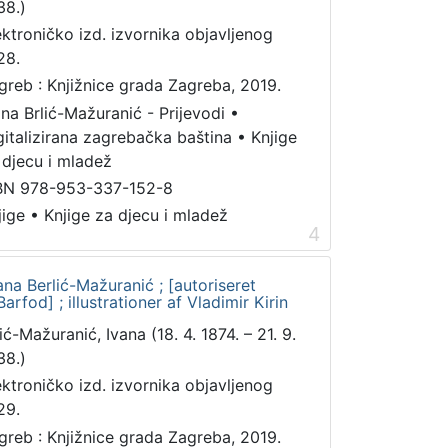
38.)
ektroničko izd. izvornika objavljenog
28.
greb : Knjižnice grada Zagreba, 2019.
ana Brlić-Mažuranić - Prijevodi
•
gitalizirana zagrebačka baština
•
Knjige
 djecu i mladež
BN 978-953-337-152-8
jige
•
Knjige za djecu i mladež
4
na Berlić-Mažuranić ; [autoriseret
rfod] ; illustrationer af Vladimir Kirin
ić-Mažuranić, Ivana (18. 4. 1874. – 21. 9.
38.)
ektroničko izd. izvornika objavljenog
29.
greb : Knjižnice grada Zagreba, 2019.