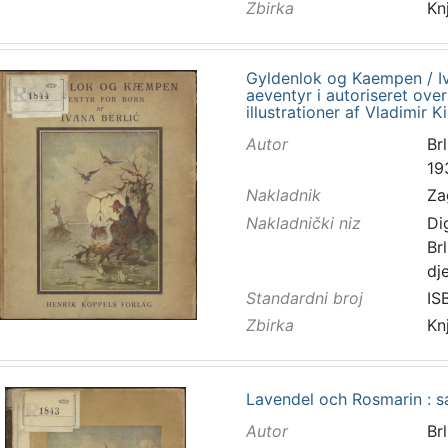
Zbirka
Kn
Gyldenlok og Kaempen / Iv
aeventyr i autoriseret ove
illustrationer af Vladimir Ki
Autor
Brl
19
Nakladnik
Za
Nakladnički niz
Di
Br
dj
Standardni broj
IS
Zbirka
Kn
Lavendel och Rosmarin : sa
Autor
Brl