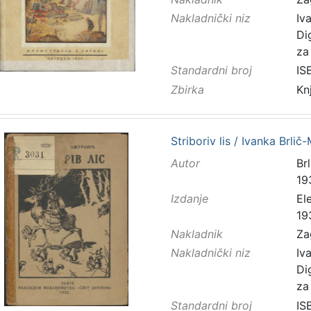
Nakladnički niz
Iv
Di
za
Standardni broj
IS
Zbirka
Kn
Striboriv lis / Ivanka Brlič
Autor
Brl
19
Izdanje
El
19
Nakladnik
Za
Nakladnički niz
Iv
Di
za
Standardni broj
IS