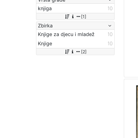
knjiga
10
[1]
Zbirka
Knjige za djecu i mladež
10
Knjige
10
[2]