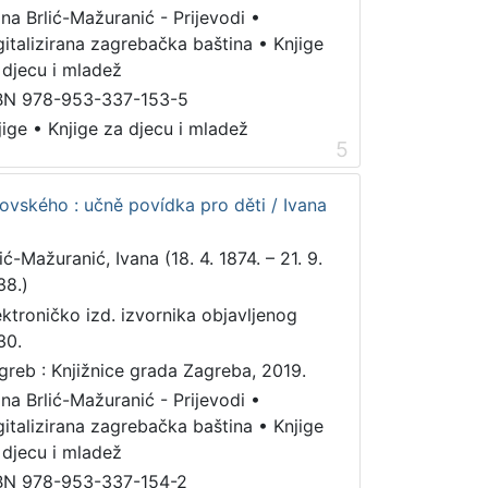
ana Brlić-Mažuranić - Prijevodi
•
gitalizirana zagrebačka baština
•
Knjige
 djecu i mladež
BN 978-953-337-153-5
jige
•
Knjige za djecu i mladež
5
vského : učně povídka pro děti / Ivana
ić-Mažuranić, Ivana (18. 4. 1874. – 21. 9.
38.)
ektroničko izd. izvornika objavljenog
30.
greb : Knjižnice grada Zagreba, 2019.
ana Brlić-Mažuranić - Prijevodi
•
gitalizirana zagrebačka baština
•
Knjige
 djecu i mladež
BN 978-953-337-154-2