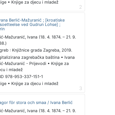
jige
•
Knjige za djecu i mladež
2
ana Berlić-Mažuranić ; [kroatiske
rsoetteelse ved Gudrun Lohse] ;
rin
ić-Mažuranić, Ivana (18. 4. 1874. – 21. 9.
38.)
greb : Knjižnice grada Zagreba, 2019.
gitalizirana zagrebačka baština
•
Ivana
lić-Mažuranić - Prijevodi
•
Knjige za
ecu i mladež
BD 978-953-337-151-1
jige
•
Knjige za djecu i mladež
3
gor för stora och smaa / Ivana Berlić
ić-Mažuranić, Ivana (18. 4. 1874. – 21. 9.