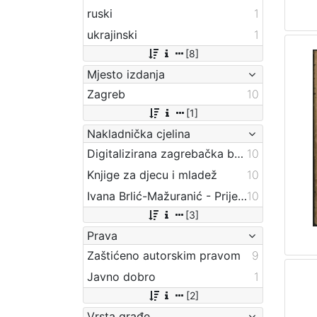
ruski
1
ukrajinski
1
[8]
Mjesto izdanja
Zagreb
10
[1]
Nakladnička cjelina
Digitalizirana zagrebačka baština
10
Knjige za djecu i mladež
10
Ivana Brlić-Mažuranić - Prijevodi
10
[3]
Prava
Zaštićeno autorskim pravom
9
Javno dobro
1
[2]
Vrsta građe