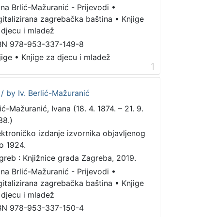
ana Brlić-Mažuranić - Prijevodi
•
gitalizirana zagrebačka baština
•
Knjige
 djecu i mladež
BN 978-953-337-149-8
jige
•
Knjige za djecu i mladež
1
/ by Iv. Berlić-Mažuranić
ić-Mažuranić, Ivana (18. 4. 1874. – 21. 9.
38.)
ektroničko izdanje izvornika objavljenog
o 1924.
greb : Knjižnice grada Zagreba, 2019.
ana Brlić-Mažuranić - Prijevodi
•
gitalizirana zagrebačka baština
•
Knjige
 djecu i mladež
BN 978-953-337-150-4