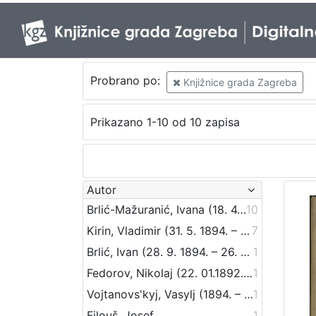
Probrano po:
Knjižnice grada Zagreba
Prikazano 1-10 od 10 zapisa
Autor
Brlić-Mažuranić, Ivana (18. 4. 1874. – 21. 9. 1938.)
10
Kirin, Vladimir (31. 5. 1894. – 5. 10. 1963.)
7
Brlić, Ivan (28. 9. 1894. – 26. 4. 1977.)
1
Fedorov, Nikolaj (22. 01.1892. – 1970?)
1
Vojtanovs'kyj, Vasylj (1894. – 29. 6. 1945.)
1
Filouš, Josef
1