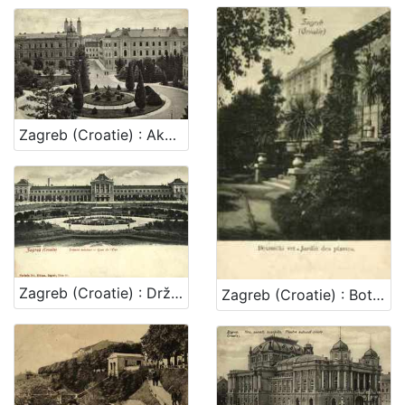
[
1
]
Zagreb (Croatie) : Akademički trg / Svjetlotiskarski zavod R. Mosinger
Zagreb (Croatie) : Državni kolodvor - Gare de l'Etat
Zagreb (Croatie) : Botanički vrt - Jardin des plantes / R. Mosinger