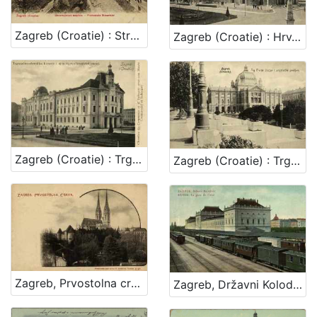
Zagreb (Croatie) : Strosmajerovo šetalište - Promenade Strosmajer
Zagreb (Croatie) : Hrv. zemalj. kazalište = Theatre national croate / R. M.
Zagreb (Croatie) : Trgovačko-obrtnička komora i njen trgovačko-obrtni muzej = Chambre de Commerce et d'Industrie avec son Musee Commercial et Industriel / R. Mosinger
Zagreb (Croatie) : Trg Franje Josipa i umjetnički paviljon
Zagreb, Prvostolna crkva
Zagreb, Državni Kolodvor = Agram, La gare de l'etat