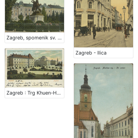
Zagreb, spomenik sv. Jurja = Agram, monument de St. George
Zagreb - Ilica
Zagreb : Trg Khuen-Hedervary-jev = Agram : Place Khuen-Hedervary