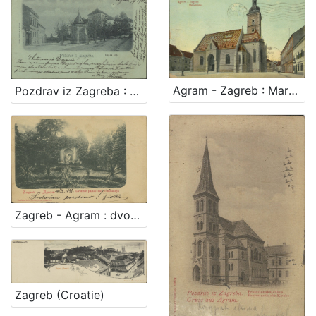
Agram - Zagreb : Markuskirche
Pozdrav iz Zagreba : Kipni trg
Zagreb - Agram : dvorište palače bar. Vraniczanya
Zagreb (Croatie)