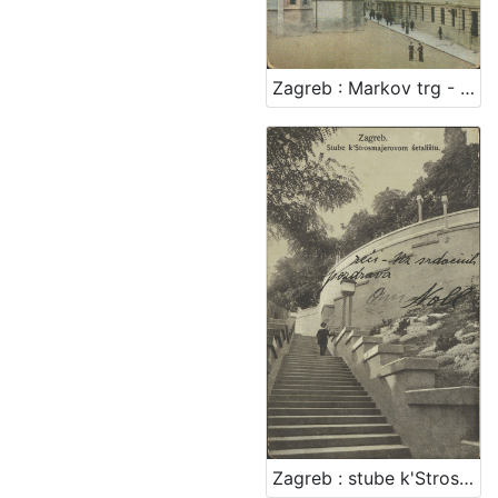
Zagreb : Markov trg - Kr. sabor
Zagreb : stube k'Strosmjerovom šetalištu