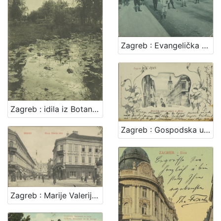
Zagreb : Evangelička crkva
Zagreb : idila iz Botaničkog vrta
Zagreb : Gospodska ulica sa crkvom sv. Marka
Zagreb : Marije Valerije ulica