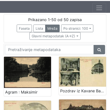
Autor
Prikazano 1-50 od 50 zapisa
Mosinger, Rudolf (1865. – 9. 10. 1918.)
2
Faseta
Lista
Mreža
Po stranici: 100
Glavni metapodatak (A->Z)
[
1
]
Izdavač
Knjižnice grada Zagreba
43
Pozdrav iz Kavane Bauer u Zagrebu
[
Agram : Maksimir
1
]
Jezik