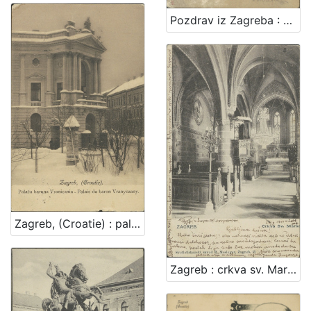
Pozdrav iz Zagreba : Protestantska crkva = Gruss aus Agram : Protestantische Kirche
Zagreb, (Croatie) : palača baruna Vranicania - palais du baron Vranyczany
Zagreb : crkva sv. Marka