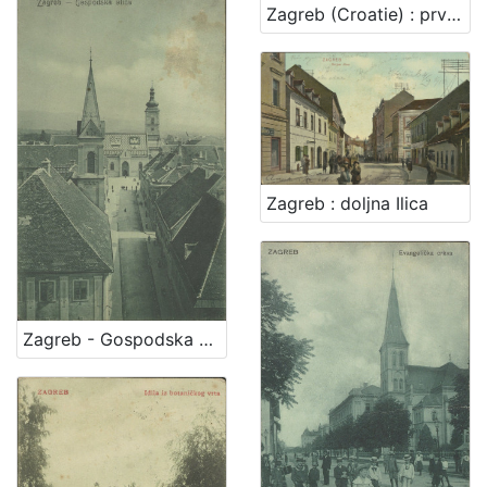
Zagreb (Croatie) : prvostolna crkva - la cathedrale
Zagreb : doljna Ilica
Zagreb - Gospodska ulica