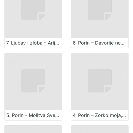
7. Ljubav i zloba – Arija Alberta (arija Obrena iz 1. čina s promjenjenim tekstom)
6. Porin – Davorije nek' zaore (mješoviti zbor iz 5. čina)
5. Porin – Molitva Sveslava iz 4. čina
4. Porin – Zorko moja, romansa Porina iz 3. čina