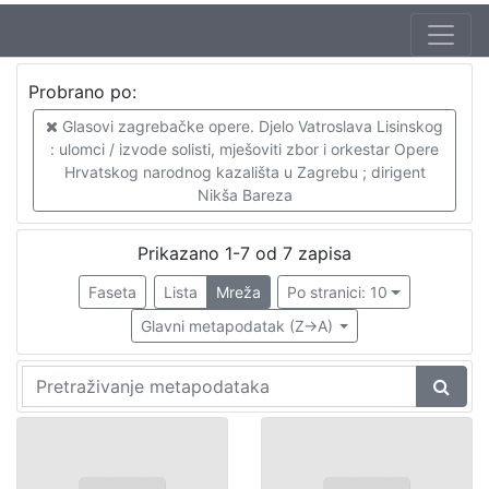
Probrano po:
Glasovi zagrebačke opere. Djelo Vatroslava Lisinskog
: ulomci / izvode solisti, mješoviti zbor i orkestar Opere
Hrvatskog narodnog kazališta u Zagrebu ; dirigent
Nikša Bareza
Prikazano 1-7 od 7 zapisa
Faseta
Lista
Mreža
Po stranici: 10
Glavni metapodatak (Z->A)