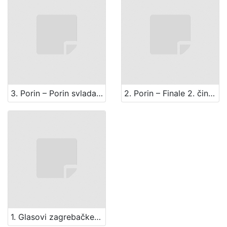
3. Porin – Porin svlada, ženski zbor iz 3. čina
2. Porin – Finale 2. čina (solisti i mješoviti zbor)
1. Glasovi zagrebačke opere – Zbor Hrvatica iz 2 čina (ženski zbor)