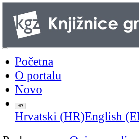
Početna
O portalu
Novo
HR
Hrvatski (HR)
English (E