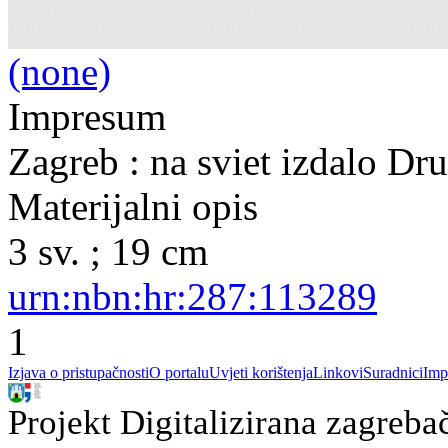
(none)
Impresum
Zagreb : na sviet izdalo Dr
Materijalni opis
3 sv. ; 19 cm
urn:nbn:hr:287:113289
1
Izjava o pristupačnosti
O portalu
Uvjeti korištenja
Linkovi
Suradnici
Imp
Projekt Digitalizirana zagreba