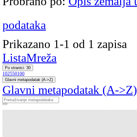
Probrano po:
Opis zemalja 
podataka
Prikazano 1-1 od 1 zapisa
Lista
Mreža
Po stranici: 30
10
25
50
100
Glavni metapodatak (A->Z)
Glavni metapodatak (A->Z)