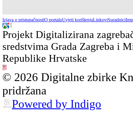
Izjava o pristupačnosti
O portalu
Uvjeti korištenja
Linkovi
Suradnici
Imp
Projekt Digitalizirana zagreba
sredstvima Grada Zagreba i Min
Republike Hrvatske
© 2026 Digitalne zbirke Kn
pridržana
Powered by Indigo