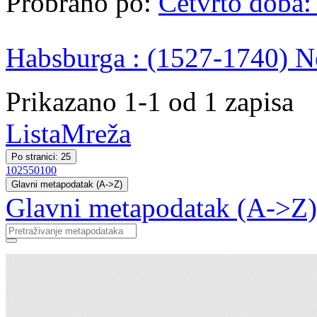
Probrano po:
Četvrto doba: 
Habsburga : (1527-1740)
Ne
Prikazano 1-1 od 1 zapisa
Lista
Mreža
Po stranici: 25
10
25
50
100
Glavni metapodatak (A->Z)
Glavni metapodatak (A->Z)