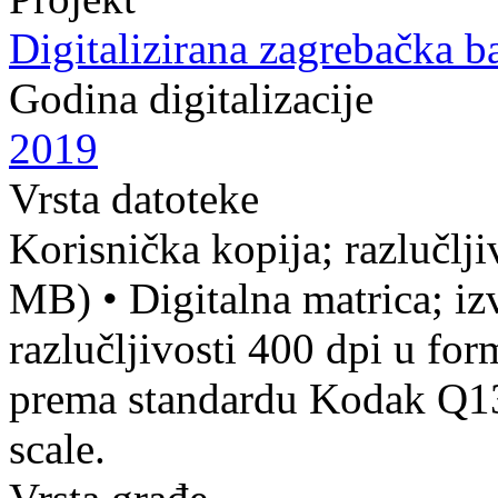
Digitalizirana zagrebačka b
Godina digitalizacije
2019
Vrsta datoteke
Korisnička kopija; razlučlj
MB)
•
Digitalna matrica; iz
razlučljivosti 400 dpi u f
prema standardu Kodak Q13 
scale.