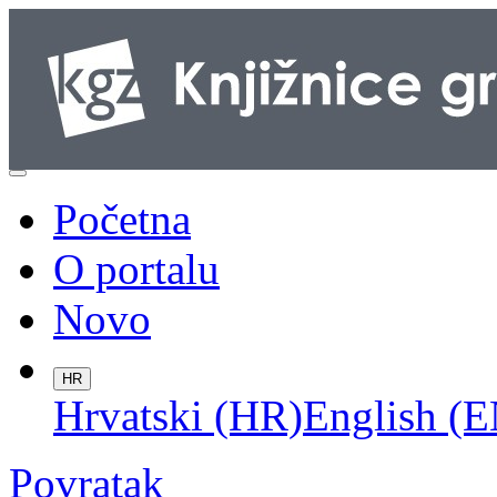
Početna
O portalu
Novo
HR
Hrvatski (HR)
English (E
Povratak