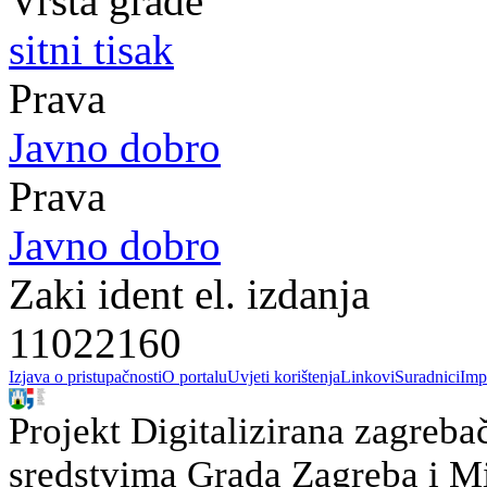
Vrsta građe
sitni tisak
Prava
Javno dobro
Prava
Javno dobro
Zaki ident el. izdanja
11022160
Izjava o pristupačnosti
O portalu
Uvjeti korištenja
Linkovi
Suradnici
Imp
Projekt Digitalizirana zagreba
sredstvima Grada Zagreba i Min