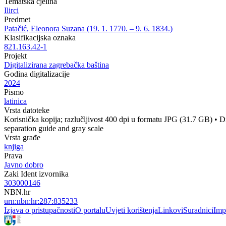
Tematska cjelina
Ilirci
Predmet
Patačić, Eleonora Suzana (19. 1. 1770. – 9. 6. 1834.)
Klasifikacijska oznaka
821.163.42-1
Projekt
Digitalizirana zagrebačka baština
Godina digitalizacije
2024
Pismo
latinica
Vrsta datoteke
Korisnička kopija; razlučljivost 400 dpi u formatu JPG (31.7 GB)
•
Di
separation guide and gray scale
Vrsta građe
knjiga
Prava
Javno dobro
Zaki Ident izvornika
303000146
NBN.hr
urn:nbn:hr:287:835233
Izjava o pristupačnosti
O portalu
Uvjeti korištenja
Linkovi
Suradnici
Imp