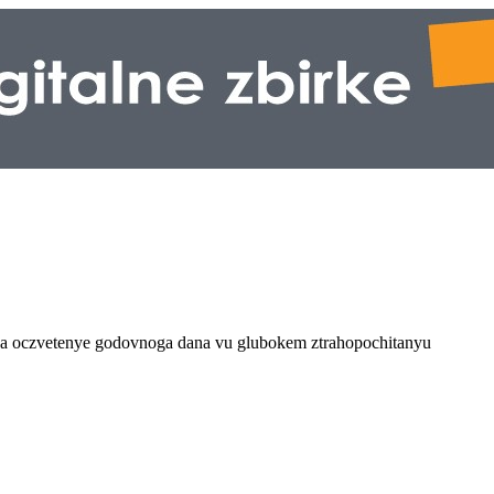
czi na oczvetenye godovnoga dana vu glubokem ztrahopochitanyu