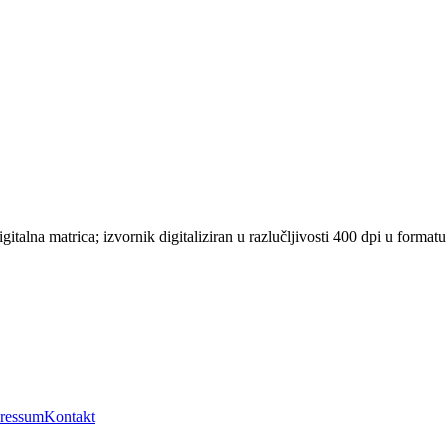
gitalna matrica; izvornik digitaliziran u razlučljivosti 400 dpi u fo
ressum
Kontakt