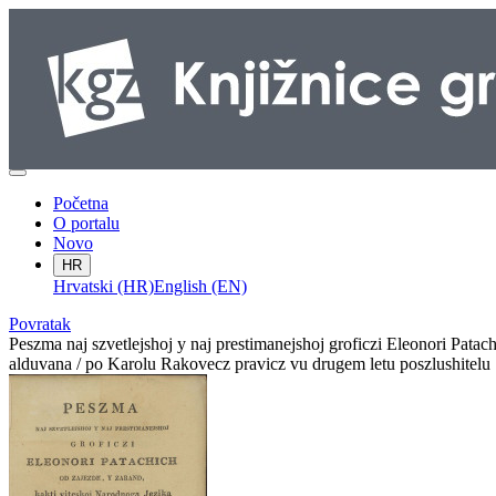
Početna
O portalu
Novo
HR
Hrvatski (HR)
English (EN)
Povratak
Peszma naj szvetlejshoj y naj prestimanejshoj groficzi Eleonori Pata
alduvana / po Karolu Rakovecz pravicz vu drugem letu poszlushitelu