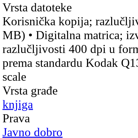
Vrsta datoteke
Korisnička kopija; razlučlj
MB)
•
Digitalna matrica; iz
razlučljivosti 400 dpi u fo
prema standardu Kodak Q13 
scale
Vrsta građe
knjiga
Prava
Javno dobro