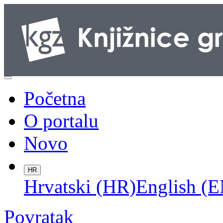
Početna
O portalu
Novo
HR
Hrvatski (HR)
English (E
Povratak