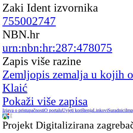
Zaki Ident izvornika
755002747
NBN.hr
urn:nbn:hr:287:478075
Zapis više razine
Zemljopis zemalja u kojih ob
Klaić
Pokaži više zapisa
Izjava o pristupačnosti
O portalu
Uvjeti korištenja
Linkovi
Suradnici
Imp
Projekt Digitalizirana zagreba